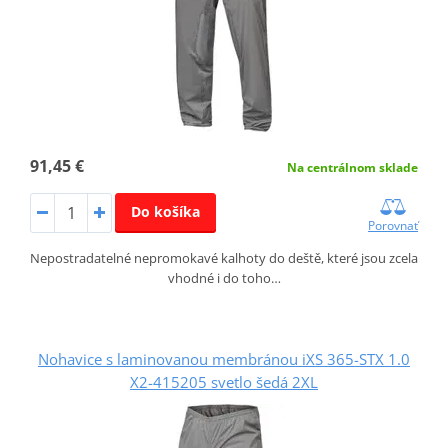
91,45 €
Na centrálnom sklade
Do košíka
Porovnať
Nepostradatelné nepromokavé kalhoty do deště, které jsou zcela
vhodné i do toho…
Nohavice s laminovanou membránou iXS 365-STX 1.0
X2-415205 svetlo šedá 2XL