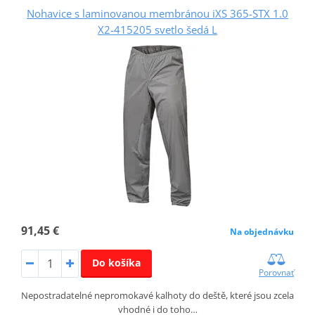
Nohavice s laminovanou membránou iXS 365-STX 1.0
X2-415205 svetlo šedá L
91,45 €
Na objednávku
Do košíka
Porovnať
Nepostradatelné nepromokavé kalhoty do deště, které jsou zcela
vhodné i do toho…