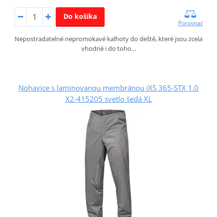
Do košíka
Porovnať
Nepostradatelné nepromokavé kalhoty do deště, které jsou zcela
vhodné i do toho…
Nohavice s laminovanou membránou iXS 365-STX 1.0
X2-415205 svetlo šedá XL