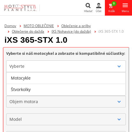
0
Hľadať
Účet
Košík
Menu
Hľadať
Domov
MOTO OBLEČENIE
Oblečenie a prilby
Oblečenie do dažďa
IXS Nohavice (do dažďa)
iXS 365-STX 1.0
iXS 365-STX 1.0
Vyberte si náš motocykel a zobrazte si kompatibilné súčiastky:
Vyberte
Motocykle
Značka
Štvorkolky
Objem motora
Model