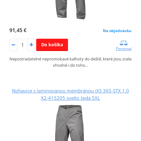
91,45 €
Na objednávku
Do košíka
Porovnať
Nepostradatelné nepromokavé kalhoty do deště, které jsou zcela
vhodné i do toho…
Nohavice s laminovanou membránou iXS 365-STX 1.0
X2-415205 svetlo šedá 5XL