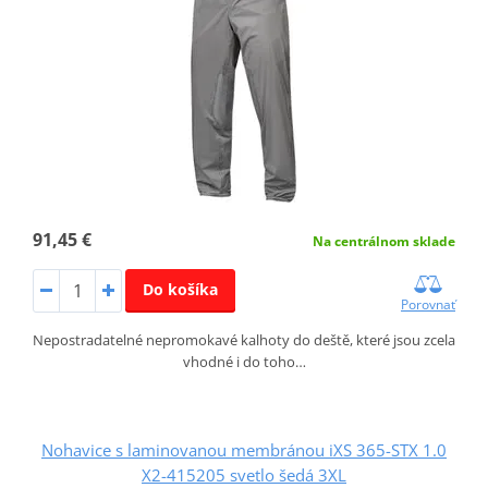
91,45 €
Na centrálnom sklade
Do košíka
Porovnať
Nepostradatelné nepromokavé kalhoty do deště, které jsou zcela
vhodné i do toho…
Nohavice s laminovanou membránou iXS 365-STX 1.0
X2-415205 svetlo šedá 3XL