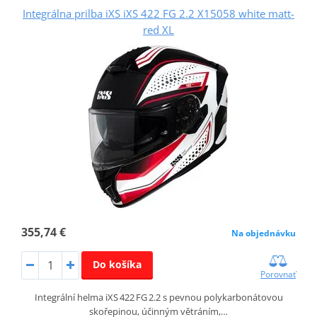
Integrálna prilba iXS iXS 422 FG 2.2 X15058 white matt-
red XL
355,74 €
Na objednávku
Do košíka
Porovnať
Integrální helma iXS 422 FG 2.2 s pevnou polykarbonátovou
skořepinou, účinným větráním,…