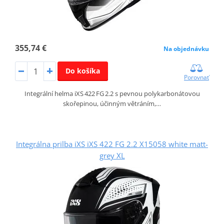
355,74 €
Na objednávku
Do košíka
Porovnať
Integrální helma iXS 422 FG 2.2 s pevnou polykarbonátovou
skořepinou, účinným větráním,…
Integrálna prilba iXS iXS 422 FG 2.2 X15058 white matt-
grey XL