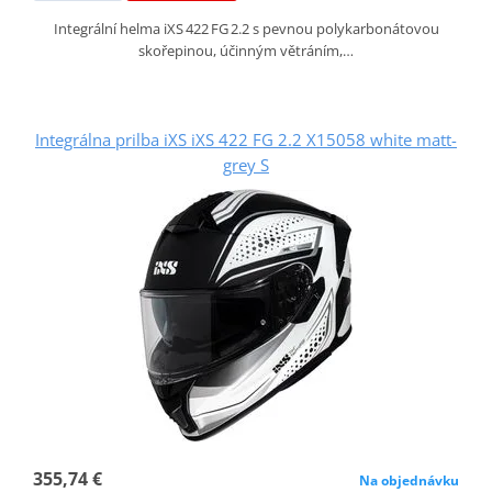
Integrální helma iXS 422 FG 2.2 s pevnou polykarbonátovou
skořepinou, účinným větráním,…
Integrálna prilba iXS iXS 422 FG 2.2 X15058 white matt-
grey S
355,74 €
Na objednávku