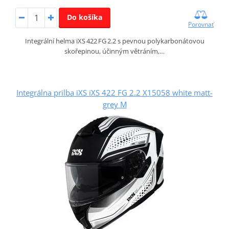
Do košíka
Porovnať
Integrální helma iXS 422 FG 2.2 s pevnou polykarbonátovou
skořepinou, účinným větráním,…
Integrálna prilba iXS iXS 422 FG 2.2 X15058 white matt-
grey M