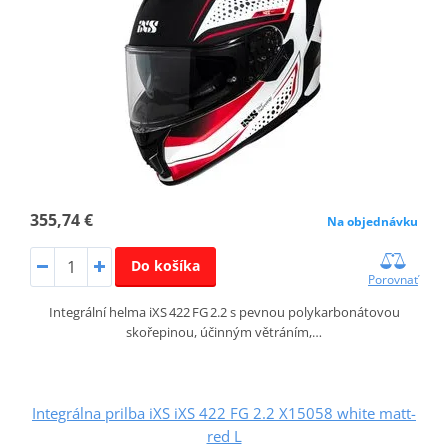
355,74 €
Na objednávku
Do košíka
Porovnať
Integrální helma iXS 422 FG 2.2 s pevnou polykarbonátovou
skořepinou, účinným větráním,…
Integrálna prilba iXS iXS 422 FG 2.2 X15058 white matt-
red L