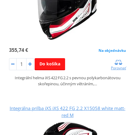
355,74 €
Na objednávku
Do košíka
Porovnať
Integrální helma iXS 422 FG 2.2 s pevnou polykarbonátovou
skořepinou, účinným větráním,…
Integrálna prilba iXS iXS 422 FG 2.2 X15058 white matt-
red M