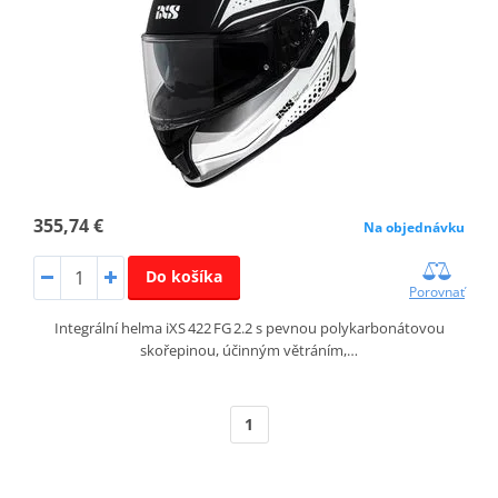
355,74 €
Na objednávku
Do košíka
Porovnať
Integrální helma iXS 422 FG 2.2 s pevnou polykarbonátovou
skořepinou, účinným větráním,…
1