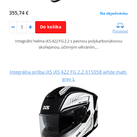
355,74 €
Na objednávku
Do košíka
Porovnať
Integrální helma iXS 422 FG 2.2 s pevnou polykarbonátovou
skořepinou, účinným větráním,…
Integrálna prilba iXS iXS 422 FG 2.2 X15058 white matt-
grey L