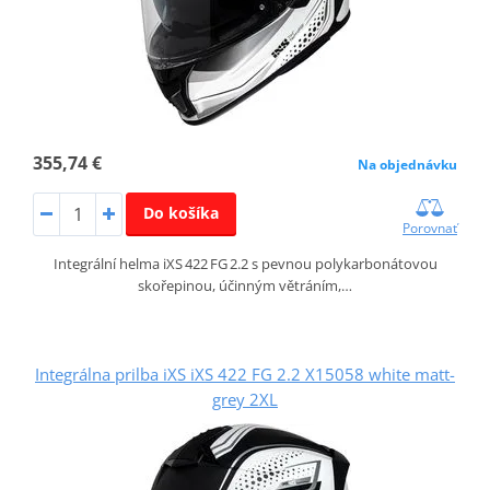
355,74 €
Na objednávku
Do košíka
Porovnať
Integrální helma iXS 422 FG 2.2 s pevnou polykarbonátovou
skořepinou, účinným větráním,…
Integrálna prilba iXS iXS 422 FG 2.2 X15058 white matt-
grey 2XL