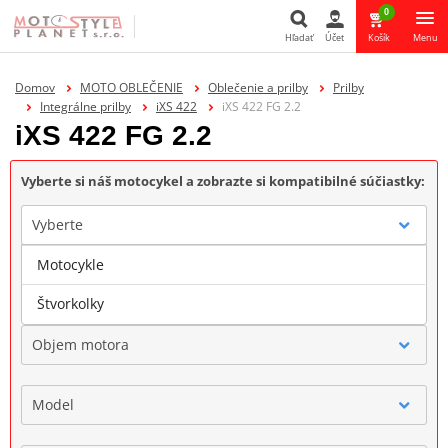
0
Hľadať
Účet
Košík
Menu
Hľadať
Domov
MOTO OBLEČENIE
Oblečenie a prilby
Prilby
Integrálne prilby
iXS 422
iXS 422 FG 2.2
iXS 422 FG 2.2
Vyberte si náš motocykel a zobrazte si kompatibilné súčiastky:
Vyberte
Motocykle
Značka
Štvorkolky
Objem motora
Model