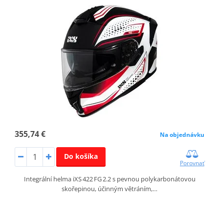
355,74 €
Na objednávku
Do košíka
Porovnať
Integrální helma iXS 422 FG 2.2 s pevnou polykarbonátovou
skořepinou, účinným větráním,…