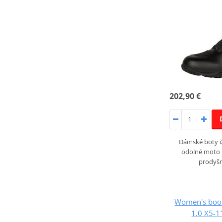
202,90 €
Dámské boty i
odolné moto 
prodyš
Women's boo
1.0 X5-1