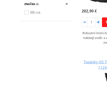
ZNAČKA
(1)
202,90 €
iXS
(13)
Robustní moto b
nabízejí vodě‑ a
m
Topánky iXS 
1124