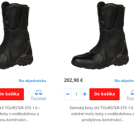
202,90 €
Na objednávku
Na objedn
Do košíka
Do košíka
Porovnať
Por
XS TOURSTER‑STX 1.0 –
Dámské boty iXS TOURSTER‑STX 1.0
boty s voděodolnou a
odolné moto boty s voděodolnou 
nou konstrukcí…
prodyšnou konstrukcí…