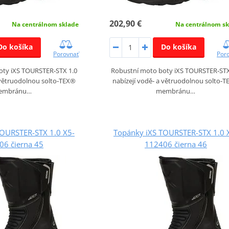
202,90 €
Na centrálnom sklade
Na centrálnom sk
Do košíka
Do košíka
Porovnať
Por
oty iXS TOURSTER‑STX 1.0
Robustní moto boty iXS TOURSTER‑STX
 větruodolnou solto‑TEX®
nabízejí vodě‑ a větruodolnou solto‑
embránu…
membránu…
TOURSTER-STX 1.0 X5-
Topánky iXS TOURSTER-STX 1.0 
06 čierna 45
112406 čierna 46