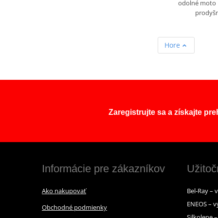
odolné moto 
prodyš
Hore
Zaregistrujte sa a získajte pr
Informácie pre zákazníkov
Užitoč
Ako nakupovať
Bel-Ray – 
ENEOS – v
Obchodné podmienky
Silkolene 