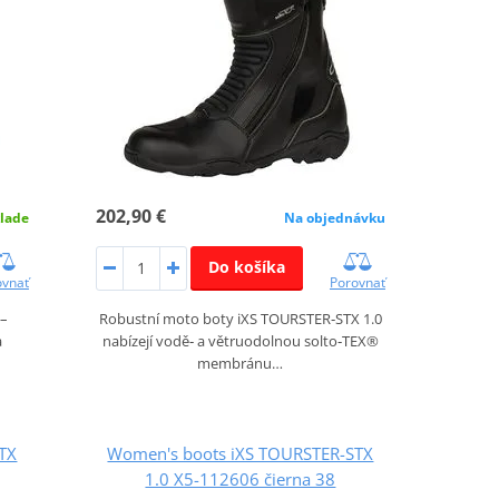
202,90 €
lade
Na objednávku
Do košíka
ovnať
Porovnať
 –
Robustní moto boty iXS TOURSTER‑STX 1.0
a
nabízejí vodě‑ a větruodolnou solto‑TEX®
membránu…
TX
Women's boots iXS TOURSTER-STX
1.0 X5-112606 čierna 38