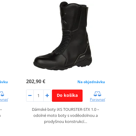
202,90 €
ávku
Na objednávku
Do košíka
ovnať
Porovnať
 –
Dámské boty iXS TOURSTER‑STX 1.0 –
a
odolné moto boty s voděodolnou a
prodyšnou konstrukcí…