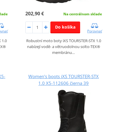
202,90 €
lade
Na centrálnom sklade
Do košíka
ovnať
Porovnať
 1.0
Robustní moto boty iXS TOURSTER‑STX 1.0
TEX®
nabízejí vodě‑ a větruodolnou solto‑TEX®
membránu…
X5-
Women's boots iXS TOURSTER-STX
1.0 X5-112606 čierna 39