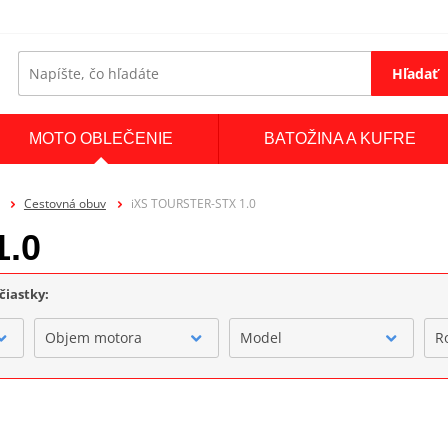
Hľadať
MOTO OBLEČENIE
BATOŽINA A KUFRE
Cestovná obuv
iXS TOURSTER-STX 1.0
1.0
čiastky:
Objem motora
Model
R