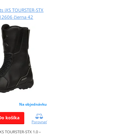
ts iXS TOURSTER-STX
12606 čierna 42
Na objednávku
Do košíka
Porovnať
XS TOURSTER‑STX 1.0 –