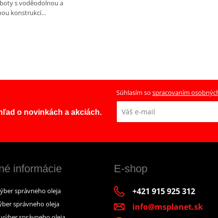
boty s voděodolnou a
nou konstrukcí…
Súhlasím so
spracovaním osobnýc
ehľad o novinkách a akciách.
né informácie
E-shop
+421 915 925 312
výber správneho oleja
ýber správneho oleja
info@msplanet.sk
– výber správneho oleja