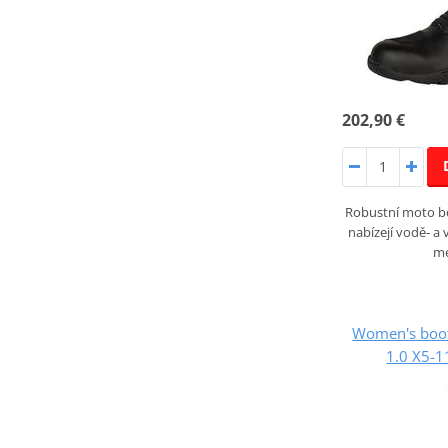
202,90 €
Robustní moto b
nabízejí vodě‑ a
m
Women's boo
1.0 X5-1