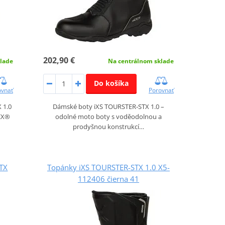
202,90 €
lade
Na centrálnom sklade
Do košíka
ovnať
Porovnať
 1.0
Dámské boty iXS TOURSTER‑STX 1.0 –
TEX®
odolné moto boty s voděodolnou a
prodyšnou konstrukcí…
TX
Topánky iXS TOURSTER-STX 1.0 X5-
112406 čierna 41