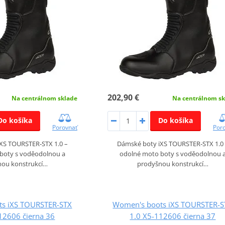
202,90 €
Na centrálnom sklade
Na centrálnom sk
Do košíka
Do košíka
Porovnať
Por
XS TOURSTER‑STX 1.0 –
Dámské boty iXS TOURSTER‑STX 1.0
boty s voděodolnou a
odolné moto boty s voděodolnou 
nou konstrukcí…
prodyšnou konstrukcí…
ts iXS TOURSTER-STX
Women's boots iXS TOURSTER-S
12606 čierna 36
1.0 X5-112606 čierna 37