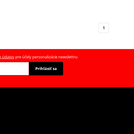
1
h údajov
pre účely personalizácie newslettru
Prihlásiť sa