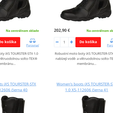
202,90 €
Na centrálnom sklade
Na centrálnom sk
Do košíka
Do košíka
Porovnať
Por
oty iXS TOURSTER‑STX 1.0
Robustní moto boty iXS TOURSTER‑STX
 větruodolnou solto‑TEX®
nabízejí vodě‑ a větruodolnou solto‑
embránu…
membránu…
ts iXS TOURSTER-STX
Women's boots iXS TOURSTER-S
12606 čierna 40
1.0 X5-112606 čierna 41