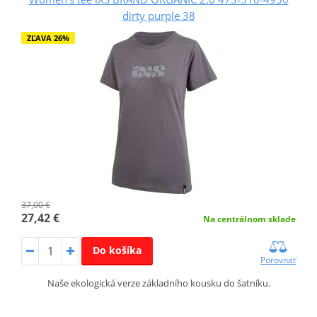
dirty purple 38
ZĽAVA 26%
37,00 €
27,42 €
Na centrálnom sklade
Do košíka
Porovnať
Naše ekologická verze základního kousku do šatníku.