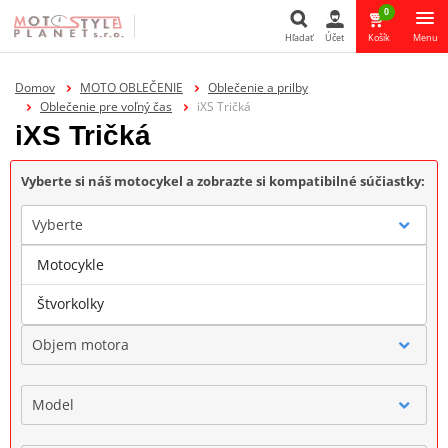
0
Hľadať
Účet
Košík
Menu
Hľadať
Domov
MOTO OBLEČENIE
Oblečenie a prilby
Oblečenie pre voľný čas
iXS Tričká
iXS Tričká
Vyberte si náš motocykel a zobrazte si kompatibilné súčiastky:
Vyberte
Motocykle
Značka
Štvorkolky
Objem motora
Model