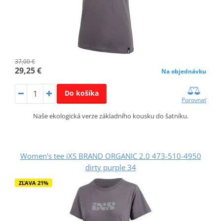
37,00 €
29,25 €
Na objednávku
Do košíka
Porovnať
Naše ekologická verze základního kousku do šatníku.
Women's tee iXS BRAND ORGANIC 2.0 473-510-4950
dirty purple 34
ZĽAVA 21%