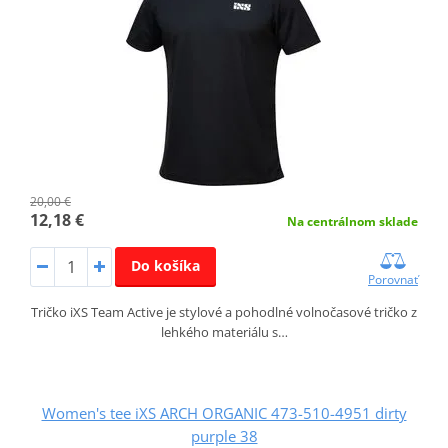
20,00 €
12,18 €
Na centrálnom sklade
Do košíka
Porovnať
Tričko iXS Team Active je stylové a pohodlné volnočasové tričko z
lehkého materiálu s…
Women's tee iXS ARCH ORGANIC 473-510-4951 dirty
purple 38