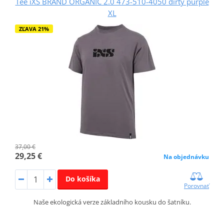
Tee iXS BRAND ORGANIC 2.0 473-510-4050 dirty purple
XL
ZĽAVA 21%
37,00 €
29,25 €
Na objednávku
Do košíka
Porovnať
Naše ekologická verze základního kousku do šatníku.