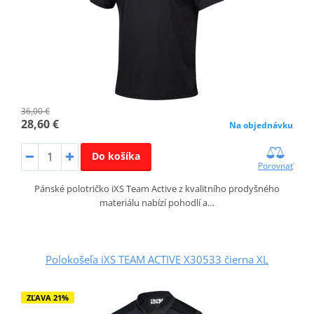
36,00 €
28,60 €
Na objednávku
Do košíka
Porovnať
Pánské polotričko iXS Team Active z kvalitního prodyšného
materiálu nabízí pohodlí a…
Polokošeľa iXS TEAM ACTIVE X30533 čierna XL
ZĽAVA 21%