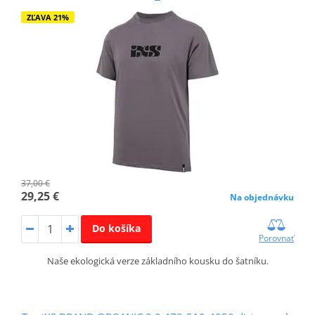
ZĽAVA 21%
37,00 €
29,25 €
Na objednávku
Do košíka
Porovnať
Naše ekologická verze základního kousku do šatníku.