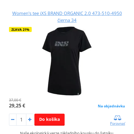
Women's tee iXS BRAND ORGANIC 2.0 473-510-4950
čierna 34
ZĽAVA 21%
37,00 €
29,25 €
Na objednávku
Do košíka
Porovnať
Naše ekologická verze základního kousku do šatníku.