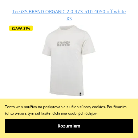
Tee iXS BRAND ORGANIC 2.0 473-510-4050 off-white
XS
ZĽAVA 21%
37,00 €
29,25 €
Tento web používa na poskytovanie služieb súbory cookies. Používaním
Na objednávku
tohto webu s tým súhlasíte.
Ochrana osobných údajov
Do košíka
Porovnať
Rozumiem
Naše ekologická verze základního kousku do šatníku.