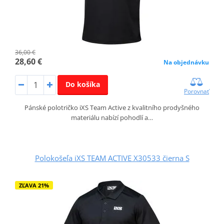
36,00 €
28,60 €
Na objednávku
Do košíka
Porovnať
Pánské polotričko iXS Team Active z kvalitního prodyšného
materiálu nabízí pohodlí a…
Polokošeľa iXS TEAM ACTIVE X30533 čierna S
ZĽAVA 21%