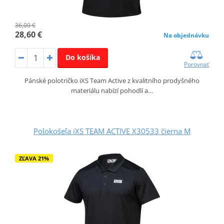
36,00 €
28,60 €
Na objednávku
Do košíka
Porovnať
Pánské polotričko iXS Team Active z kvalitního prodyšného
materiálu nabízí pohodlí a…
Polokošeľa iXS TEAM ACTIVE X30533 čierna M
ZĽAVA 21%