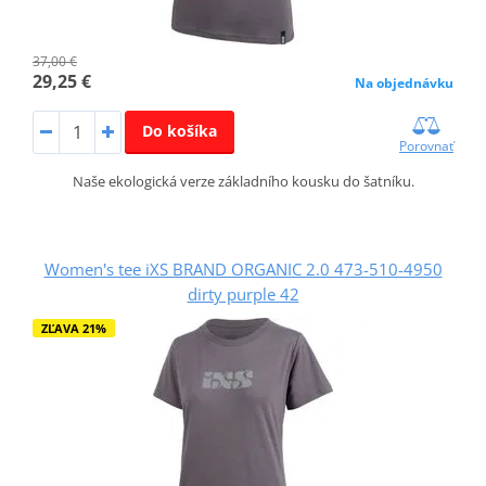
37,00 €
29,25 €
Na objednávku
Do košíka
Porovnať
Naše ekologická verze základního kousku do šatníku.
Women's tee iXS BRAND ORGANIC 2.0 473-510-4950
dirty purple 42
ZĽAVA 21%