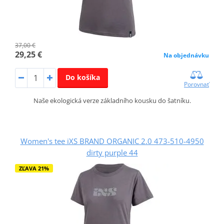
37,00 €
29,25 €
Na objednávku
Do košíka
Porovnať
Naše ekologická verze základního kousku do šatníku.
Women's tee iXS BRAND ORGANIC 2.0 473-510-4950
dirty purple 44
ZĽAVA 21%