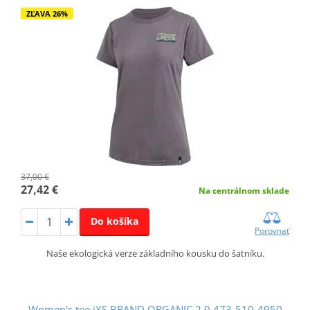
ZĽAVA 26%
37,00 €
27,42 €
Na centrálnom sklade
Do košíka
Porovnať
Naše ekologická verze základního kousku do šatníku.
Women's tee iXS BRAND ORGANIC 2.0 473-510-4950