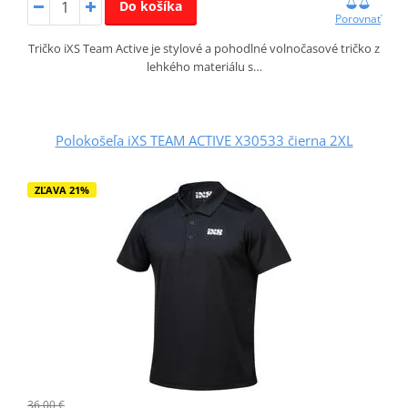
Do košíka
Porovnať
Tričko iXS Team Active je stylové a pohodlné volnočasové tričko z
lehkého materiálu s…
Polokošeľa iXS TEAM ACTIVE X30533 čierna 2XL
ZĽAVA 21%
36,00 €