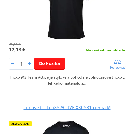
20,00 €
12,18 €
Na centrálnom sklade
Do košíka
Porovnať
Tričko iXS Team Active je stylové a pohodlné volnočasové tričko z
lehkého materiálu s…
Tímové tričko iXS ACTIVE X30531 čierna M
ZĽAVA 39%