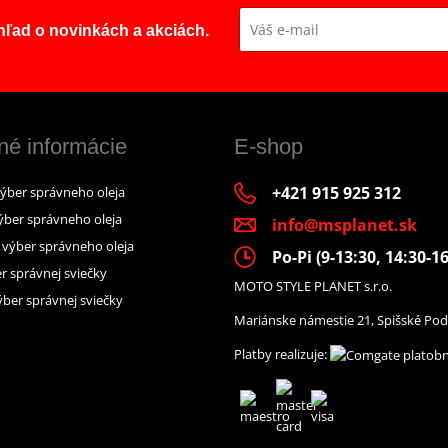
ehľad o novinkách a akciách.
né informácie
E-shop
+421 915 925 312
výber správneho oleja
ýber správneho oleja
info@msplanet.sk
– výber správneho oleja
Po-Pi (9-13:30, 14:30-16
r správnej sviečky
MOTO STYLE PLANET s.r.o.
ber správnej sviečky
Mariánske námestie 21, Spišské Pod
Platby realizuje: