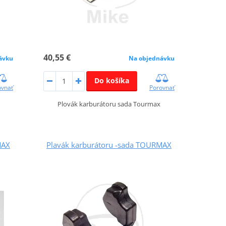
40,55 €
ávku
Na objednávku
Do košíka
ovnať
Porovnať
Plovák karburátoru sada Tourmax
MAX
Plavák karburátoru -sada TOURMAX