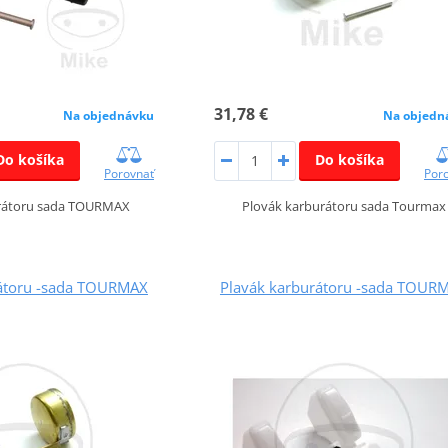
31,78 €
Na objednávku
Na objedn
Do košíka
Do košíka
Porovnať
Por
urátoru sada TOURMAX
Plovák karburátoru sada Tourmax
rátoru -sada TOURMAX
Plavák karburátoru -sada TOUR