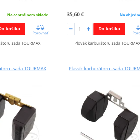
35,60 €
Na centrálnom sklade
Na objedn
Do košíka
Do košíka
Porovnať
Por
urátoru sada TOURMAX
Plovák karburátoru sada TOURMA
rátoru -sada TOURMAX
Plavák karburátoru -sada TOUR