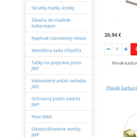
Skrutky,matky ,krytky
Závažia do riadítok -
Kellermann
26,94 €
Napínak rozvodovej reťaze
Montážna sada chladiča
Tašky na prepravu pneu
Plovák karb
JMT
Vodeodolný poťah sedadla
JMS
Plavák karbu
Ochranný poťah nádrže
JMP
Plexi MRA
Odvzdušňovanie ventily
JMP