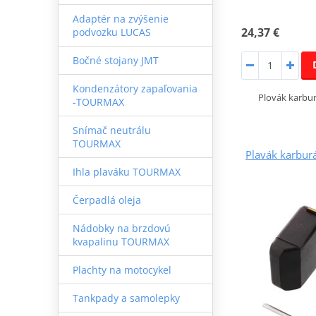
Adaptér na zvýšenie
24,37 €
podvozku LUCAS
Bočné stojany JMT
Kondenzátory zapaľovania
Plovák karb
-TOURMAX
Snímač neutrálu
TOURMAX
Plavák karbu
Ihla plaváku TOURMAX
Čerpadlá oleja
Nádobky na brzdovú
kvapalinu TOURMAX
Plachty na motocykel
Tankpady a samolepky