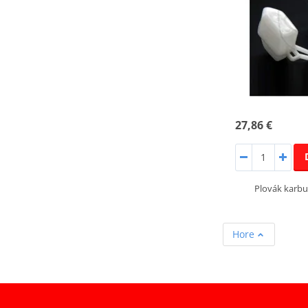
27,86 €
Plovák karb
Hore