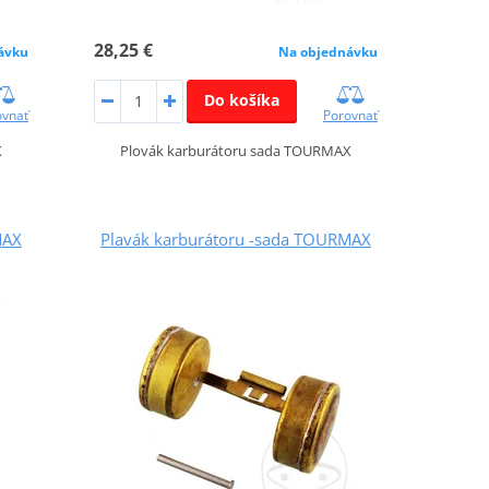
28,25 €
ávku
Na objednávku
Do košíka
ovnať
Porovnať
X
Plovák karburátoru sada TOURMAX
MAX
Plavák karburátoru -sada TOURMAX