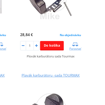
28,84 €
ávku
Na objednávku
Do košíka
ovnať
Porovnať
Plovák karburátoru sada Tourmax
MAX
Plavák karburátoru -sada TOURMAX