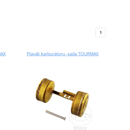
1
MAX
Plavák karburátoru -sada TOURMAX