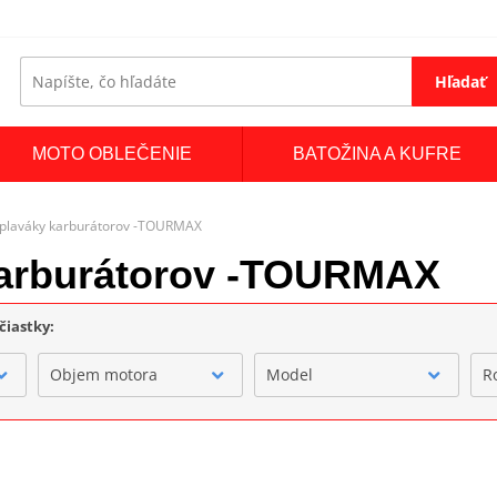
Hľadať
MOTO OBLEČENIE
BATOŽINA A KUFRE
plaváky karburátorov -TOURMAX
karburátorov -TOURMAX
čiastky:
Objem motora
Model
R