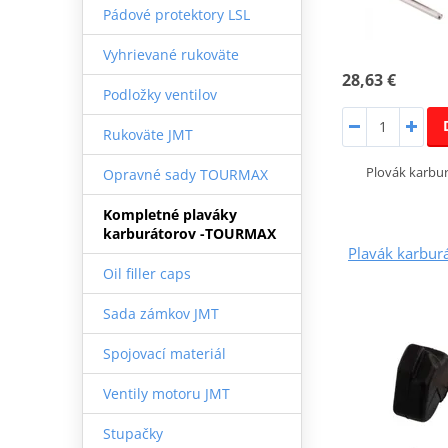
Pádové protektory LSL
Vyhrievané rukoväte
28,63 €
Podložky ventilov
Rukoväte JMT
Plovák karb
Opravné sady TOURMAX
Kompletné plaváky
karburátorov -TOURMAX
Plavák karbu
Oil filler caps
Sada zámkov JMT
Spojovací materiál
Ventily motoru JMT
Stupačky