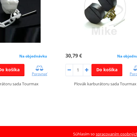
30,79 €
Na objednávku
Na objedn
Do košíka
Do košíka
Porovnať
Por
urátoru sada Tourmax
Plovák karburátoru sada Tourmax
Súhlasím so
spracovaním osobnýc