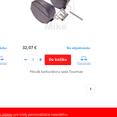
32,07 €
ávku
Na objednávku
Do košíka
ovnať
Porovnať
Plovák karburátoru sada Tourmax
1
h údajov
pre účely personalizácie newslettru