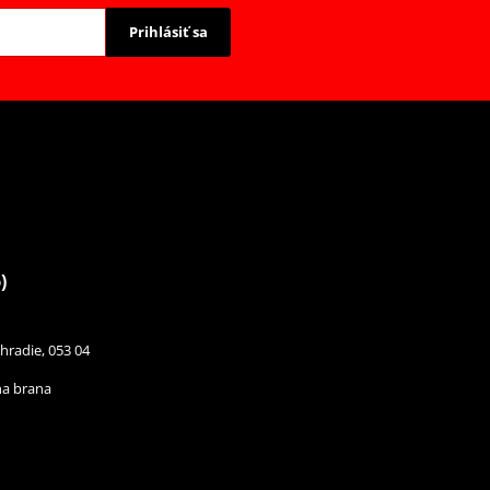
Prihlásiť sa
)
hradie, 053 04