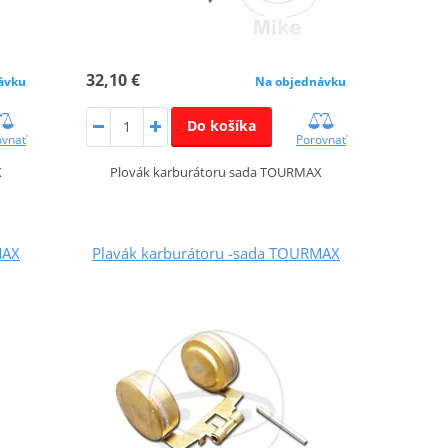
32,10 €
ávku
Na objednávku
Do košíka
ovnať
Porovnať
X
Plovák karburátoru sada TOURMAX
MAX
Plavák karburátoru -sada TOURMAX