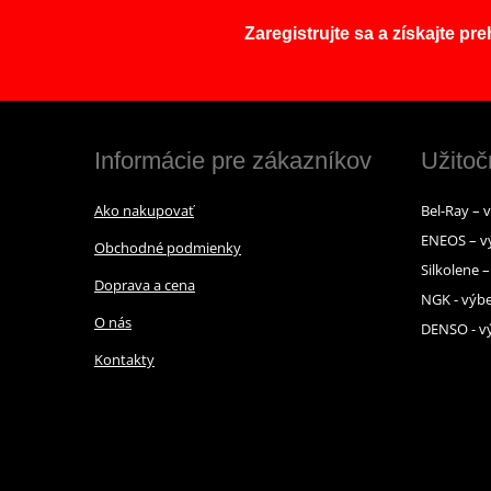
Zaregistrujte sa a získajte pr
Informácie pre zákazníkov
Užitoč
Ako nakupovať
Bel-Ray – 
ENEOS – v
Obchodné podmienky
Silkolene 
Doprava a cena
NGK - výbe
O nás
DENSO - vý
Kontakty