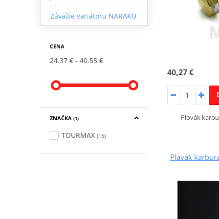
Závažie variátoru NARAKU
CENA
24.37 €
40.55 €
40,27 €
Plovák karb
ZNAČKA
(1)
TOURMAX
(15)
Plavák karbu