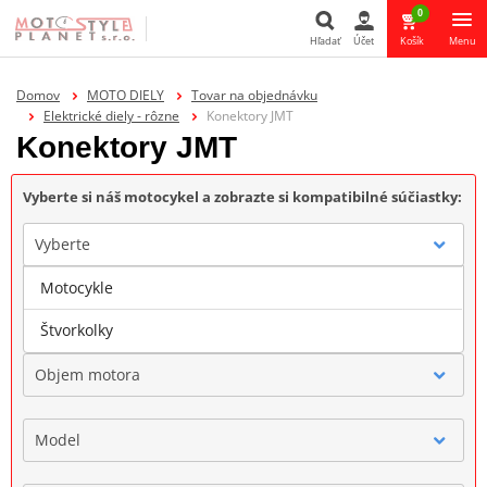
0
Hľadať
Účet
Košík
Menu
Hľadať
Domov
MOTO DIELY
Tovar na objednávku
Elektrické diely - rôzne
Konektory JMT
Konektory JMT
Vyberte si náš motocykel a zobrazte si kompatibilné súčiastky:
Vyberte
Motocykle
Značka
Štvorkolky
Objem motora
Model