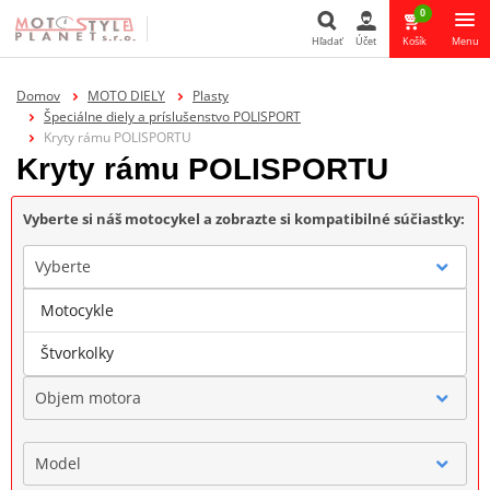
0
Hľadať
Účet
Košík
Menu
Hľadať
Domov
MOTO DIELY
Plasty
Špeciálne diely a príslušenstvo POLISPORT
Kryty rámu POLISPORTU
Kryty rámu POLISPORTU
Vyberte si náš motocykel a zobrazte si kompatibilné súčiastky:
Vyberte
Motocykle
Značka
Štvorkolky
Objem motora
Model