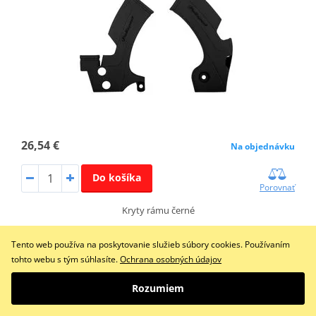
26,54 €
Na objednávku
Do košíka
Porovnať
Kryty rámu černé
Tento web používa na poskytovanie služieb súbory cookies. Používaním
tohto webu s tým súhlasíte.
Ochrana osobných údajov
Kry rámu POLISPORT PERFORMANCE 8466400001
čierna
Rozumiem