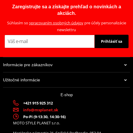
Zaregistrujte sa a získajte prehľad o novinkách a
akciách.
Súhlasím so
spracovaním osobných údajov
pre účely personalizácie
newslettru
Prihlásiť sa
Informácie pre zákazníkov
Užitočné informácie
E-shop
+421 915 925 312
info@msplanet.sk
Po-Pi (9-13:30, 14:30-16)
MOTO STYLE PLANET s.r.o.
Mariánske námestie 21, Spišské Podhradie, 053 04