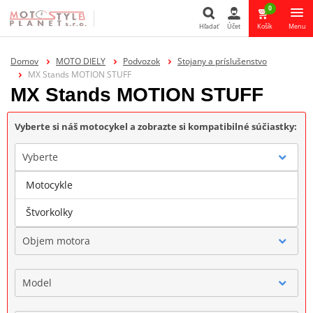
0
Hľadať
Účet
Košík
Menu
Hľadať
Domov
MOTO DIELY
Podvozok
Stojany a príslušenstvo
MX Stands MOTION STUFF
MX Stands MOTION STUFF
Vyberte si náš motocykel a zobrazte si kompatibilné súčiastky:
Vyberte
Motocykle
Značka
Štvorkolky
Objem motora
Model