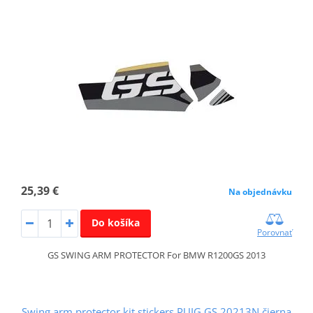
25,39 €
Na objednávku
Do košíka
Porovnať
GS SWING ARM PROTECTOR For BMW R1200GS 2013
Swing arm protector kit stickers PUIG GS 20213N čierna