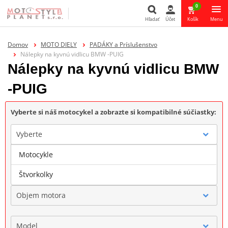
0
Hľadať
Účet
Košík
Menu
Hľadať
Domov
MOTO DIELY
PADÁKY a Príslušenstvo
Nálepky na kyvnú vidlicu BMW -PUIG
Nálepky na kyvnú vidlicu BMW
-PUIG
Vyberte si náš motocykel a zobrazte si kompatibilné súčiastky:
Vyberte
Motocykle
Značka
Štvorkolky
Objem motora
Model