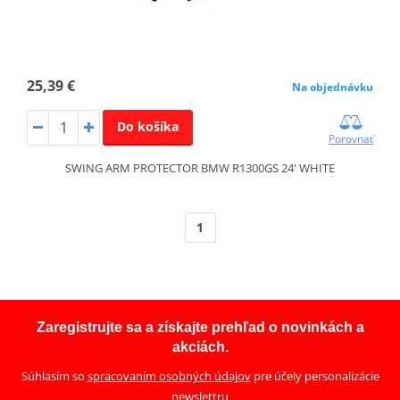
25,39 €
Na objednávku
Do košíka
Porovnať
SWING ARM PROTECTOR BMW R1300GS 24' WHITE
1
Zaregistrujte sa a získajte prehľad o novinkách a
akciách.
Súhlasím so
spracovaním osobných údajov
pre účely personalizácie
newslettru