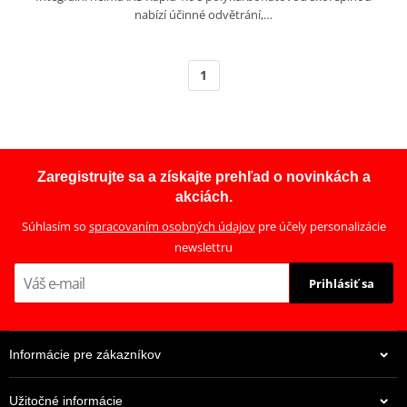
nabízí účinné odvětrání,…
1
Zaregistrujte sa a získajte prehľad o novinkách a
akciách.
Súhlasím so
spracovaním osobných údajov
pre účely personalizácie
newslettru
Prihlásiť sa
Informácie pre zákazníkov
Užitočné informácie