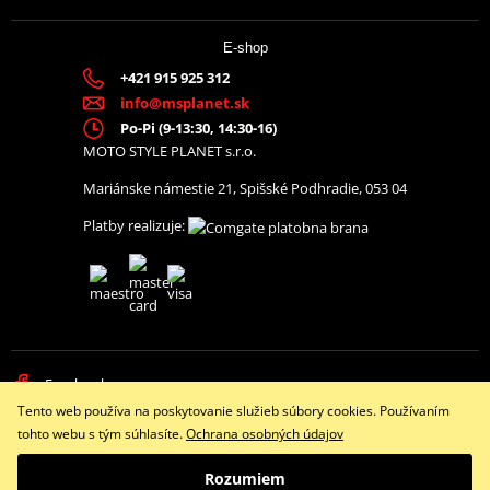
E-shop
+421 915 925 312
info@msplanet.sk
Po-Pi (9-13:30, 14:30-16)
MOTO STYLE PLANET s.r.o.
Mariánske námestie 21, Spišské Podhradie, 053 04
Platby realizuje:
Facebook
Tento web používa na poskytovanie služieb súbory cookies. Používaním
Copyright © 2026 www.namotorku.sk
tohto webu s tým súhlasíte.
Ochrana osobných údajov
Všetky práva vyhradené
Rozumiem
Prepnúť na klasickú verziu