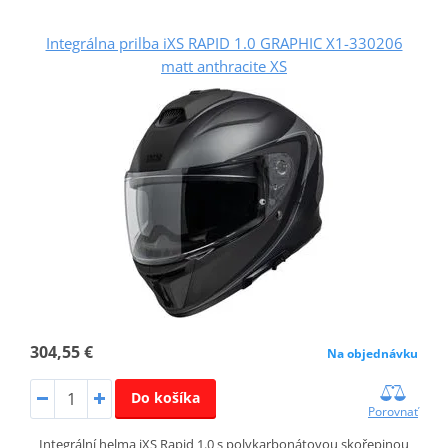
Integrálna prilba iXS RAPID 1.0 GRAPHIC X1-330206
matt anthracite XS
304,55 €
Na objednávku
Do košíka
Porovnať
Integrální helma iXS Rapid 1.0 s polykarbonátovou skořepinou