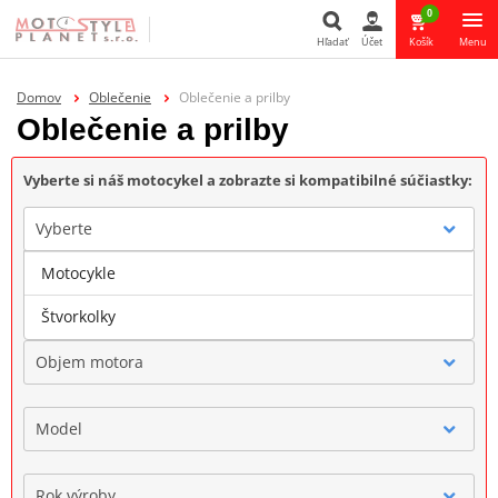
0
Hľadať
Účet
Košík
Menu
Hľadať
Domov
Oblečenie
Oblečenie a prilby
Oblečenie a prilby
Vyberte si náš motocykel a zobrazte si kompatibilné súčiastky:
Vyberte
Motocykle
Značka
Štvorkolky
Objem motora
Model
Rok výroby