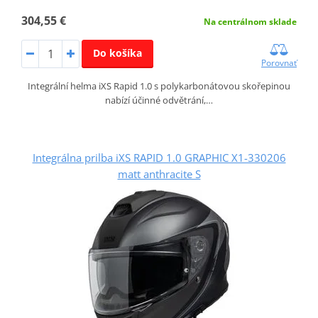
304,55 €
Na centrálnom sklade
Do košíka
Porovnať
Integrální helma iXS Rapid 1.0 s polykarbonátovou skořepinou
nabízí účinné odvětrání,…
Integrálna prilba iXS RAPID 1.0 GRAPHIC X1-330206
matt anthracite S