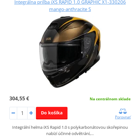
Integrálna prilba iXS RAPID 1.0 GRAPHIC X1-330206
mango-anthracite S
304,55 €
Na centrálnom sklade
Do košíka
Porovnať
Integrální helma iXS Rapid 1.0 s polykarbonátovou skořepinou
nabízí účinné odvětrání,…