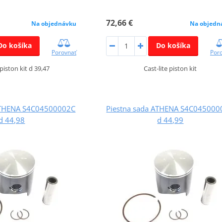
72,66 €
Na objednávku
Na objedn
Do košíka
Do košíka
Porovnať
Por
 piston kit d 39,47
Cast-lite piston kit
ATHENA S4C04500002C
Piestna sada ATHENA S4C04500
d 44,98
d 44,99