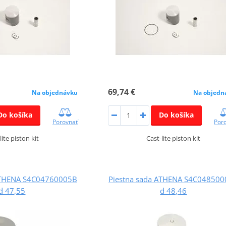
69,74 €
Na objednávku
Na objedn
Do košíka
Do košíka
Porovnať
Por
lite piston kit
Cast-lite piston kit
ATHENA S4C04760005B
Piestna sada ATHENA S4C04850
d 47,55
d 48,46