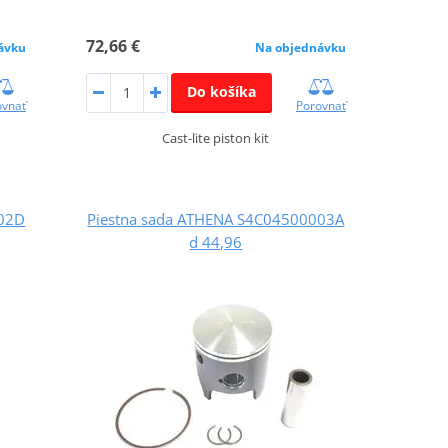
72,66 €
ávku
Na objednávku
Do košíka
ovnať
Porovnať
Cast-lite piston kit
002D
Piestna sada ATHENA S4C04500003A
d 44,96