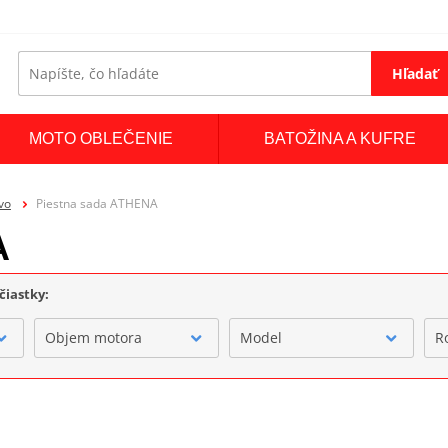
Hľadať
MOTO OBLEČENIE
BATOŽINA A KUFRE
vo
Piestna sada ATHENA
A
čiastky:
Objem motora
Model
R