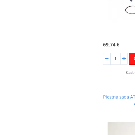
69,74 €
Cast-
Piestna sada 