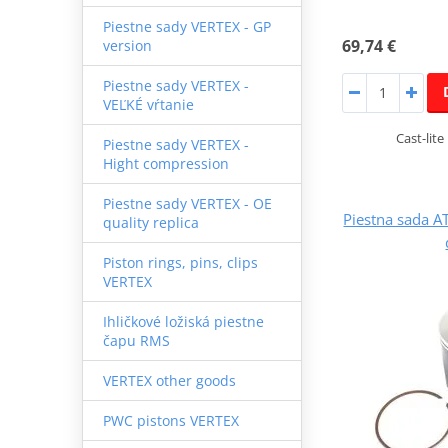
Piestne sady VERTEX - GP
69,74 €
version
Piestne sady VERTEX -
VEĽKÉ vŕtanie
Cast-lite
Piestne sady VERTEX -
Hight compression
Piestne sady VERTEX - OE
Piestna sada 
quality replica
Piston rings, pins, clips
VERTEX
Ihličkové ložiská piestne
čapu RMS
VERTEX other goods
PWC pistons VERTEX