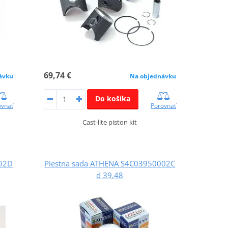
69,74 €
ávku
Na objednávku
Do košíka
ovnať
Porovnať
Cast-lite piston kit
002D
Piestna sada ATHENA S4C03950002C
d 39,48