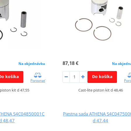
87,18 €
Na objednávku
Na objedn
Do košíka
Do košíka
Porovnať
Por
 piston kit d 47,55
Cast-lite piston kit d 48,46
ATHENA S4C04850001C
Piestna sada ATHENA S4C04750
d 48,47
d 47,44