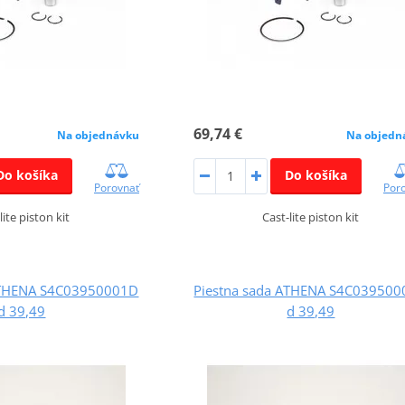
69,74 €
Na objednávku
Na objedn
Do košíka
Do košíka
Porovnať
Por
lite piston kit
Cast-lite piston kit
ATHENA S4C03950001D
Piestna sada ATHENA S4C03950
d 39,49
d 39,49