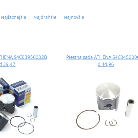
Najlacnejšie
Najdrahšie
Najnovšie
ATHENA S4C03950002B
Piestna sada ATHENA S4C04500
d 39,47
d 44,96