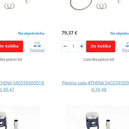
79,37 €
Na objednávku
Na objedn
Do košíka
Do košíka
Porovnať
Por
lite piston kit
Cast-lite piston kit
ATHENA S4C03950001B
Piestna sada ATHENA S4C03950
d 39,47
d 39,48