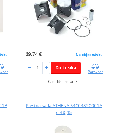
69,74 €
ávku
Na objednávku
Do košíka
ovnať
Porovnať
Cast-lite piston kit
001B
Piestna sada ATHENA S4C04850001A
d 48,45