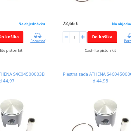
72,66 €
Na objednávku
Na objedn
Do košíka
Do košíka
Porovnať
Por
lite piston kit
Cast-lite piston kit
ATHENA S4C04500003B
Piestna sada ATHENA S4C04500
d 44,97
d 44,98