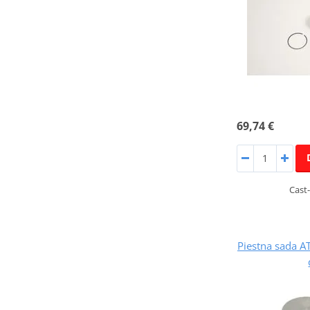
69,74 €
Cast-
Piestna sada 