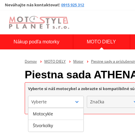
Neváhajte nás kontaktovať
:
0915 925 312
Nákup podľa motorky
MOTO DIELY
Domov
MOTO DIELY
Motor
Piestne sady a príslušenst
Piestna sada ATHEN
Vyberte si náš motocykel a zobrazte si kompatibilné sú
Vyberte
Značka
Motocykle
Štvorkolky