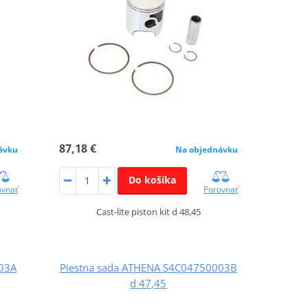
87,18 €
ávku
Na objednávku
Do košíka
ovnať
Porovnať
Cast-lite piston kit d 48,45
003A
Piestna sada ATHENA S4C04750003B
d 47,45