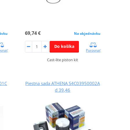
69,74 €
ávku
Na objednávku
Do košíka
ovnať
Porovnať
Cast-lite piston kit
001C
Piestna sada ATHENA S4C03950002A
d 39,46