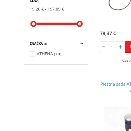
CENA
19.26 €
197.89 €
79,37 €
ZNAČKA
(1)
ATHENA
(301)
Cast-
Piestna sada 