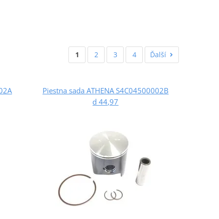
1
2
3
4
Ďalší
002A
Piestna sada ATHENA S4C04500002B
d 44,97