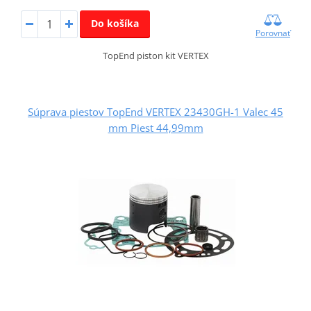
Do košíka
Porovnať
TopEnd piston kit VERTEX
Súprava piestov TopEnd VERTEX 23430GH-1 Valec 45
mm Piest 44,99mm