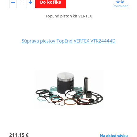
Do košíka
Porovnať
TopEnd piston kit VERTEX
Súprava piestov TopEnd VERTEX VTK24444D
211,15 €
Na objednávku