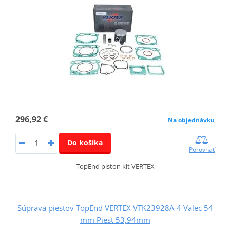
296,92 €
Na objednávku
Do košíka
Porovnať
TopEnd piston kit VERTEX
Súprava piestov TopEnd VERTEX VTK23928A-4 Valec 54
mm Piest 53,94mm