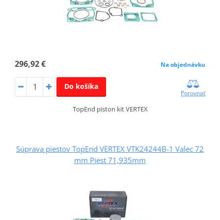
296,92 €
Na objednávku
Do košíka
Porovnať
TopEnd piston kit VERTEX
Súprava piestov TopEnd VERTEX VTK24244B-1 Valec 72
mm Piest 71,935mm