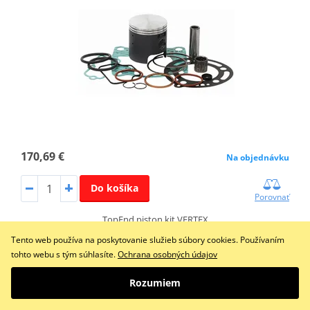
170,69 €
Na objednávku
Do košíka
Porovnať
TopEnd piston kit VERTEX
Tento web používa na poskytovanie služieb súbory cookies. Používaním
tohto webu s tým súhlasíte.
Ochrana osobných údajov
Súprava piestov TopEnd VERTEX 24446B-1 Valec 47 mm
Rozumiem
Piest 46,95mm