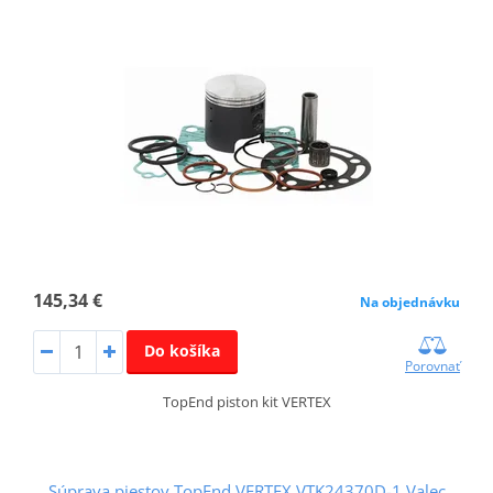
145,34 €
Na objednávku
Do košíka
Porovnať
TopEnd piston kit VERTEX
Súprava piestov TopEnd VERTEX VTK24370D-1 Valec