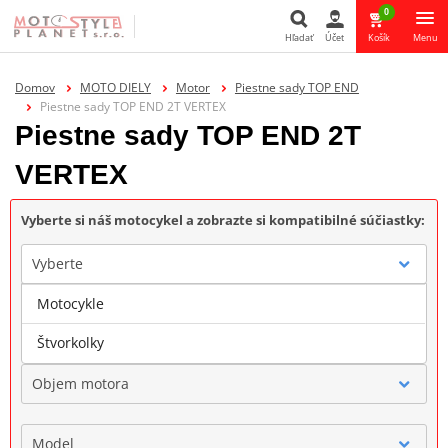
0
Hľadať
Účet
Košík
Menu
Hľadať
Domov
MOTO DIELY
Motor
Piestne sady TOP END
Piestne sady TOP END 2T VERTEX
Piestne sady TOP END 2T
VERTEX
Vyberte si náš motocykel a zobrazte si kompatibilné súčiastky:
Vyberte
Motocykle
Značka
Štvorkolky
Objem motora
Model