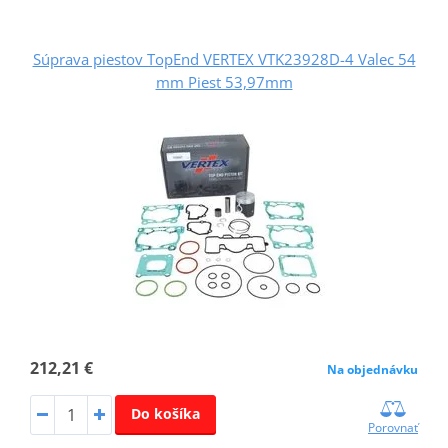
Súprava piestov TopEnd VERTEX VTK23928D-4 Valec 54
mm Piest 53,97mm
212,21 €
Na objednávku
Do košíka
Porovnať