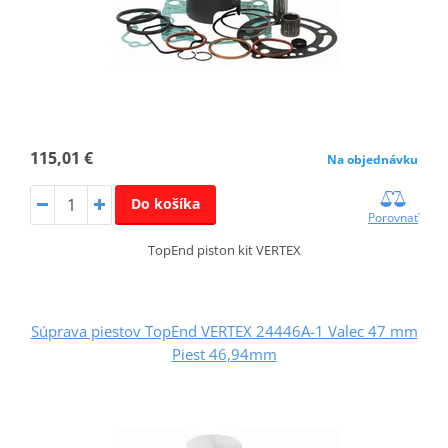
115,01 €
Na objednávku
Do košíka
Porovnať
TopEnd piston kit VERTEX
Súprava piestov TopEnd VERTEX 24446A-1 Valec 47 mm
Piest 46,94mm