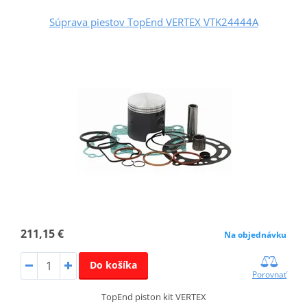
Súprava piestov TopEnd VERTEX VTK24444A
211,15 €
Na objednávku
Do košíka
Porovnať
TopEnd piston kit VERTEX