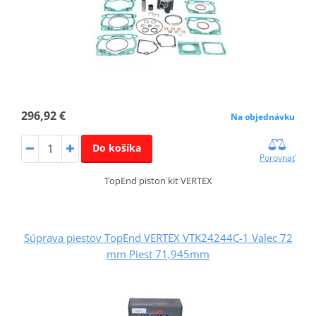
296,92 €
Na objednávku
Do košíka
Porovnať
TopEnd piston kit VERTEX
Súprava piestov TopEnd VERTEX VTK24244C-1 Valec 72
mm Piest 71,945mm