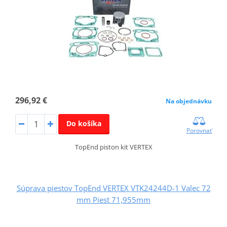
296,92 €
Na objednávku
Do košíka
Porovnať
TopEnd piston kit VERTEX
Súprava piestov TopEnd VERTEX VTK24244D-1 Valec 72
mm Piest 71,955mm