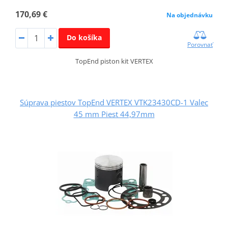
170,69 €
Na objednávku
Do košíka
Porovnať
TopEnd piston kit VERTEX
Súprava piestov TopEnd VERTEX VTK23430CD-1 Valec
45 mm Piest 44,97mm