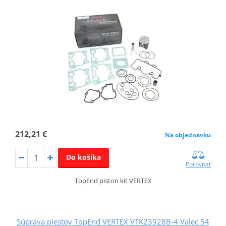
212,21 €
Na objednávku
Do košíka
Porovnať
TopEnd piston kit VERTEX
Súprava piestov TopEnd VERTEX VTK23928B-4 Valec 54