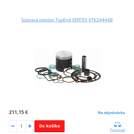
Súprava piestov TopEnd VERTEX VTK24444B
211,15 €
Na objednávku
Do košíka
Porovnať