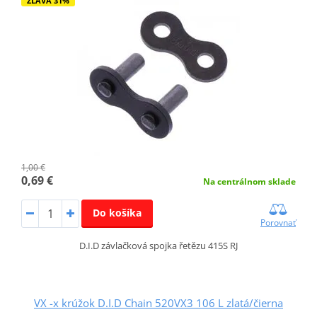
ZĽAVA 31%
1,00 €
0,69 €
Na centrálnom sklade
Do košíka
Porovnať
D.I.D závlačková spojka řetězu 415S RJ
VX -x krúžok D.I.D Chain 520VX3 106 L zlatá/čierna