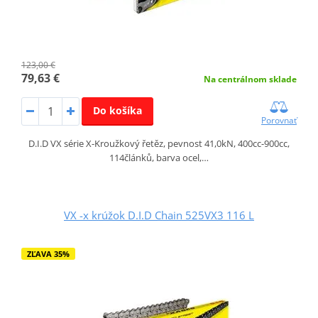
123,00 €
79,63 €
Na centrálnom sklade
Do košíka
Porovnať
D.I.D VX série X-Kroužkový řetěz, pevnost 41,0kN, 400cc-900cc,
114článků, barva ocel,…
VX -x krúžok D.I.D Chain 525VX3 116 L
ZĽAVA 35%