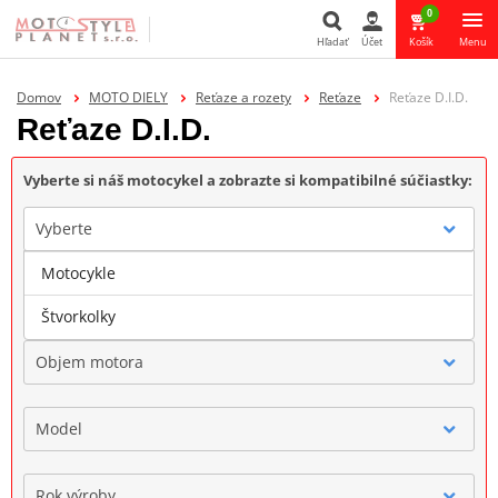
0
Hľadať
Účet
Košík
Menu
Hľadať
Domov
MOTO DIELY
Reťaze a rozety
Reťaze
Reťaze D.I.D.
Reťaze D.I.D.
Vyberte si náš motocykel a zobrazte si kompatibilné súčiastky:
Vyberte
Motocykle
Značka
Štvorkolky
Objem motora
Model
Rok výroby