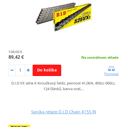
138,00 €
89,42 €
Na centrálnom sklade
Do košíka
Porovnať
D.I.D VX série X-Kroužkový řetěz, pevnost 41,0kN, 400cc-900cc,
124 článků, barva ocel,…
Spojka reťaze D.I.D Chain 415S RJ