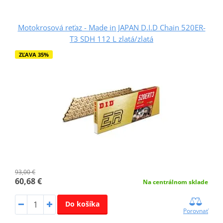
Motokrosová reťaz - Made in JAPAN D.I.D Chain 520ER-
T3 SDH 112 L zlatá/zlatá
ZĽAVA 35%
93,00 €
60,68 €
Na centrálnom sklade
Do košíka
Porovnať