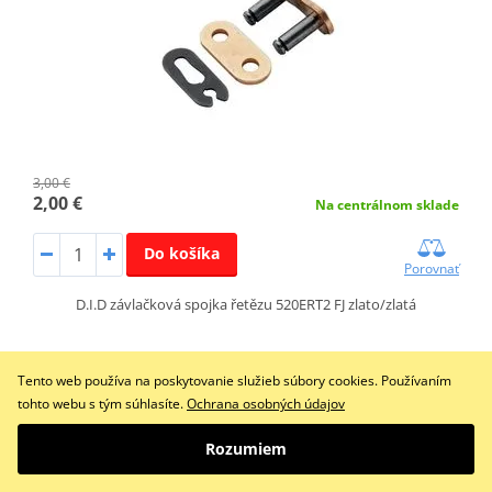
3,00 €
2,00 €
Na centrálnom sklade
Do košíka
Porovnať
D.I.D závlačková spojka řetězu 520ERT2 FJ zlato/zlatá
Tento web používa na poskytovanie služieb súbory cookies. Používaním
Závodný reťaz D.I.D Chain 520ERV7 120 L zlatá/zlatá
tohto webu s tým súhlasíte.
Ochrana osobných údajov
Rozumiem
ZĽAVA 35%