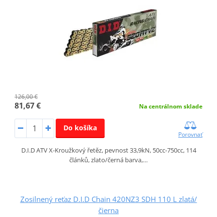
126,00 €
81,67 €
Na centrálnom sklade
Do košíka
Porovnať
D.I.D ATV X-Kroužkový řetěz, pevnost 33,9kN, 50cc-750cc, 114
článků, zlato/černá barva,…
Zosilnený reťaz D.I.D Chain 420NZ3 SDH 110 L zlatá/
čierna