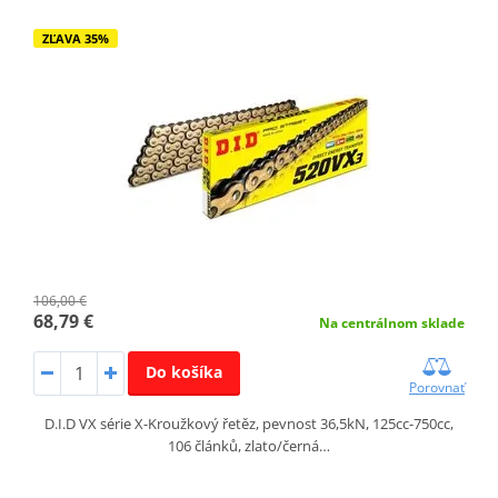
ZĽAVA 35%
106,00 €
68,79 €
Na centrálnom sklade
Do košíka
Porovnať
D.I.D VX série X-Kroužkový řetěz, pevnost 36,5kN, 125cc-750cc,
106 článků, zlato/černá…