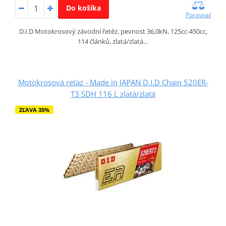
Do košíka
Porovnať
D.I.D Motokrosový závodní řetěz, pevnost 36,0kN, 125cc-450cc,
114 článků, zlatá/zlatá…
Motokrosová reťaz - Made in JAPAN D.I.D Chain 520ER-
T3 SDH 116 L zlatá/zlatá
ZĽAVA 35%