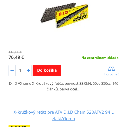
118,00 €
76,49 €
Na centrálnom sklade
Do košíka
Porovnať
D.I.D VX série X-Kroužkový řetěz, pevnost 33,0kN, 50cc-350cc, 146
článků, barva ocel,…
X-krúžkový reťaz pre ATV D.I.D Chain 520ATV2 94 L
zlatá/čierna