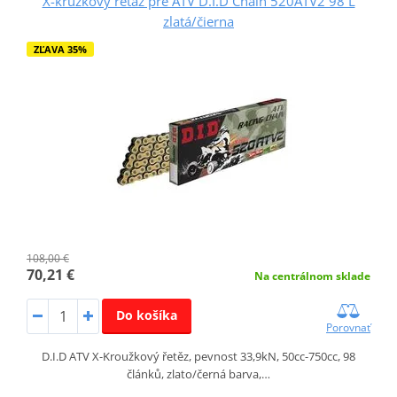
X-krúžkový reťaz pre ATV D.I.D Chain 520ATV2 98 L
zlatá/čierna
ZĽAVA 35%
108,00 €
70,21 €
Na centrálnom sklade
Do košíka
Porovnať
D.I.D ATV X-Kroužkový řetěz, pevnost 33,9kN, 50cc-750cc, 98
článků, zlato/černá barva,…