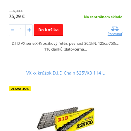
116,00 €
75,29 €
Na centrálnom sklade
Do košíka
Porovnať
D.I.D VX série X-Kroužkový řetěz, pevnost 36,5kN, 125cc-750cc,
116 článků, zlato/černá…
VX -x krúžok D.I.D Chain 525VX3 114 L
ZĽAVA 35%