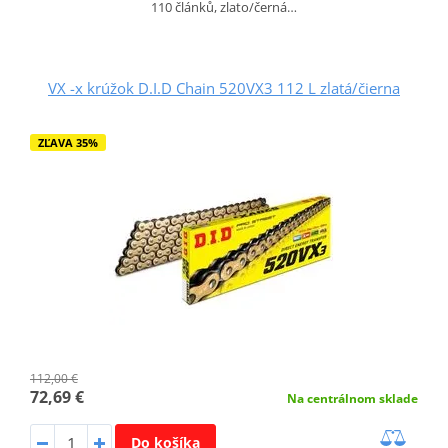
110 článků, zlato/černá…
VX -x krúžok D.I.D Chain 520VX3 112 L zlatá/čierna
ZĽAVA 35%
112,00 €
72,69 €
Na centrálnom sklade
Do košíka