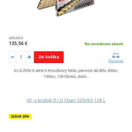
209,00 €
135,56 €
Na centrálnom sklade
Do košíka
Porovnať
D.I.D ZVM-X série X-Kroužkový řetěz, pevnost 46,3kN, 450cc-
1300cc, 128 článků, zlatá…
VX -x krúžok D.I.D Chain 525VX3 128 L
ZĽAVA 35%