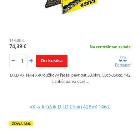
114,00 €
74,39 €
Na centrálnom sklade
Do košíka
Porovnať
D.I.D VX série X-Kroužkový řetěz, pevnost 33,0kN, 50cc-350cc, 142
článků, barva ocel,…
VX -x krúžok D.I.D Chain 428VX 146 L
ZĽAVA 35%