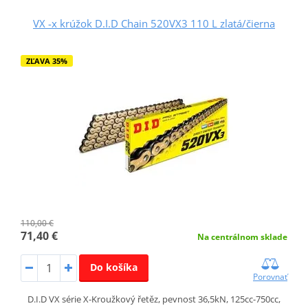
VX -x krúžok D.I.D Chain 520VX3 110 L zlatá/čierna
ZĽAVA 35%
110,00 €
71,40 €
Na centrálnom sklade
Do košíka
Porovnať
D.I.D VX série X-Kroužkový řetěz, pevnost 36,5kN, 125cc-750cc,