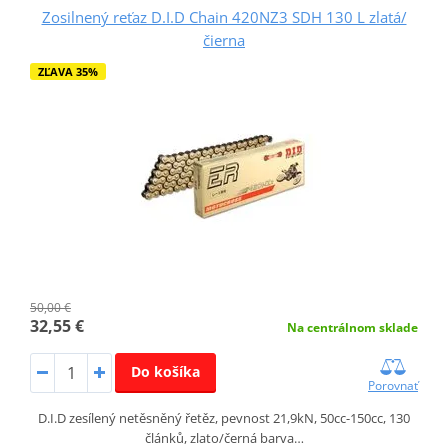
Zosilnený reťaz D.I.D Chain 420NZ3 SDH 130 L zlatá/
čierna
ZĽAVA 35%
50,00 €
32,55 €
Na centrálnom sklade
Do košíka
Porovnať
D.I.D zesílený netěsněný řetěz, pevnost 21,9kN, 50cc-150cc, 130
článků, zlato/černá barva…