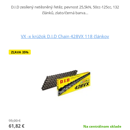
D.I.D zesílený netěsněný řetěz, pevnost 25,5kN, 50cc-125cc, 132
článků, zlato/černá barva…
VX -x krúžok D.I.D Chain 428VX 118 článkov
ZĽAVA 35%
95,00 €
61,82 €
Na centrálnom sklade