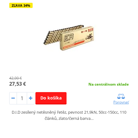
ZĽAVA 34%
42,00 €
27,53 €
Na centrálnom sklade
Do košíka
Porovnať
D.I.D zesílený netěsněný řetěz, pevnost 21,9kN, 50cc-150cc, 110
článků, zlato/černá barva…