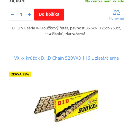
74,00 €
Na centrálnom sklade
Do košíka
Porovnať
D.I.D VX série X-Kroužkový řetěz, pevnost 36,5kN, 125cc-750cc,
114 článků, zlato/černá…
VX -x krúžok D.I.D Chain 520VX3 116 L zlatá/čierna
ZĽAVA 35%