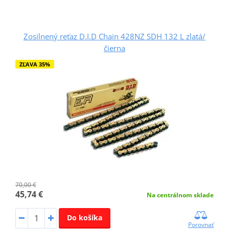
Zosilnený reťaz D.I.D Chain 428NZ SDH 132 L zlatá/
čierna
ZĽAVA 35%
70,00 €
45,74 €
Na centrálnom sklade
Do košíka
Porovnať