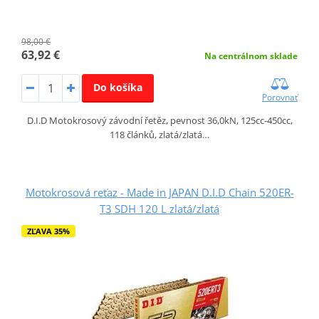
98,00 €
63,92 €
Na centrálnom sklade
Do košíka
Porovnať
D.I.D Motokrosový závodní řetěz, pevnost 36,0kN, 125cc-450cc,
118 článků, zlatá/zlatá…
Motokrosová reťaz - Made in JAPAN D.I.D Chain 520ER-
T3 SDH 120 L zlatá/zlatá
ZĽAVA 35%