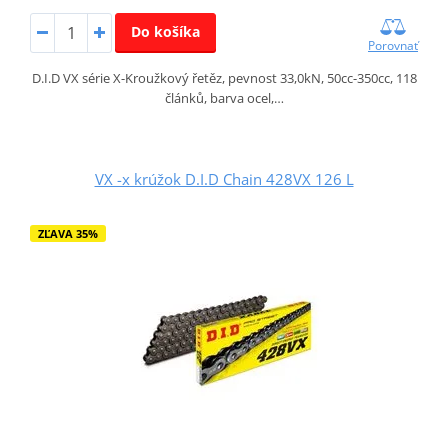
Do košíka
Porovnať
D.I.D VX série X-Kroužkový řetěz, pevnost 33,0kN, 50cc-350cc, 118
článků, barva ocel,…
VX -x krúžok D.I.D Chain 428VX 126 L
ZĽAVA 35%