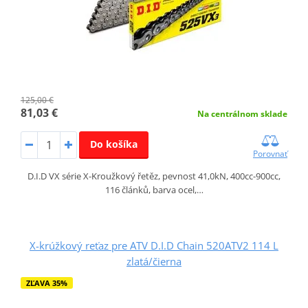
125,00 €
81,03 €
Na centrálnom sklade
Do košíka
Porovnať
D.I.D VX série X-Kroužkový řetěz, pevnost 41,0kN, 400cc-900cc,
116 článků, barva ocel,…
X-krúžkový reťaz pre ATV D.I.D Chain 520ATV2 114 L
zlatá/čierna
ZĽAVA 35%