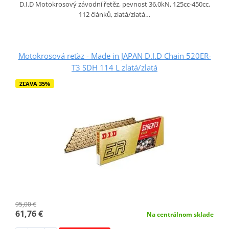
D.I.D Motokrosový závodní řetěz, pevnost 36,0kN, 125cc-450cc,
112 článků, zlatá/zlatá…
Motokrosová reťaz - Made in JAPAN D.I.D Chain 520ER-
T3 SDH 114 L zlatá/zlatá
ZĽAVA 35%
95,00 €
61,76 €
Na centrálnom sklade