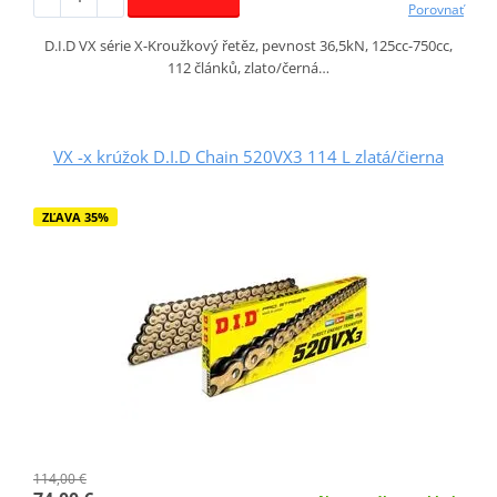
Porovnať
D.I.D VX série X-Kroužkový řetěz, pevnost 36,5kN, 125cc-750cc,
112 článků, zlato/černá…
VX -x krúžok D.I.D Chain 520VX3 114 L zlatá/čierna
ZĽAVA 35%
114,00 €