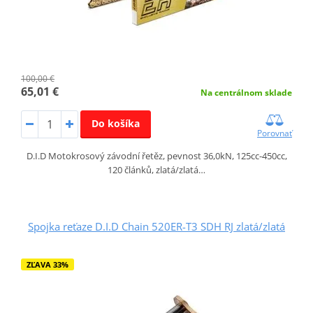
100,00 €
65,01 €
Na centrálnom sklade
Do košíka
Porovnať
D.I.D Motokrosový závodní řetěz, pevnost 36,0kN, 125cc-450cc,
120 článků, zlatá/zlatá…
Spojka reťaze D.I.D Chain 520ER-T3 SDH RJ zlatá/zlatá
ZĽAVA 33%