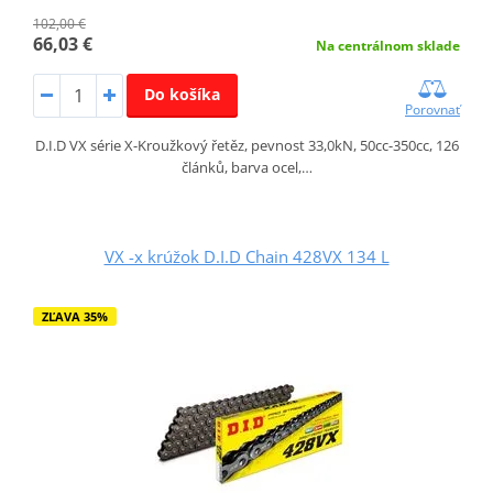
102,00 €
66,03 €
Na centrálnom sklade
Do košíka
Porovnať
D.I.D VX série X-Kroužkový řetěz, pevnost 33,0kN, 50cc-350cc, 126
článků, barva ocel,…
VX -x krúžok D.I.D Chain 428VX 134 L
ZĽAVA 35%