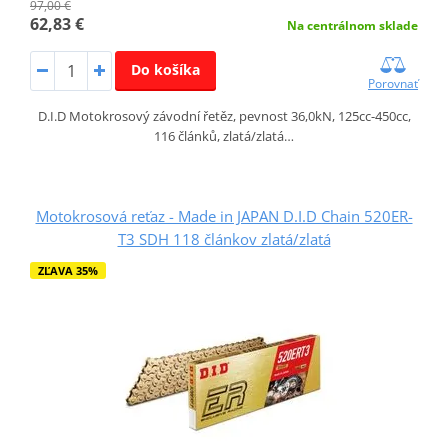
97,00 €
62,83 €
Na centrálnom sklade
Do košíka
Porovnať
D.I.D Motokrosový závodní řetěz, pevnost 36,0kN, 125cc-450cc,
116 článků, zlatá/zlatá…
Motokrosová reťaz - Made in JAPAN D.I.D Chain 520ER-
T3 SDH 118 článkov zlatá/zlatá
ZĽAVA 35%