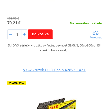
108,00 €
70,21 €
Na centrálnom sklade
Do košíka
Porovnať
D.I.D VX série X-Kroužkový řetěz, pevnost 33,0kN, 50cc-350cc, 134
článků, barva ocel,…
VX -x krúžok D.I.D Chain 428VX 142 L
ZĽAVA 35%