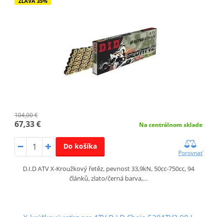
ZĽAVA 35%
104,00 €
67,33 €
Na centrálnom sklade
Do košíka
Porovnať
D.I.D ATV X-Kroužkový řetěz, pevnost 33,9kN, 50cc-750cc, 94
článků, zlato/černá barva,…