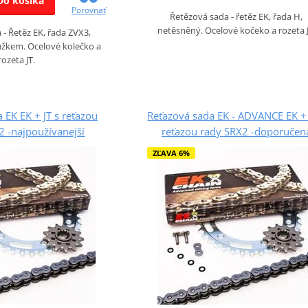
Do košíka
Porovnať
Řetězová sada - řetěz EK, řada H,
netěsněný. Ocelové kočeko a rozeta J
- Řetěz EK, řada ZVX3,
žkem. Ocelové kolečko a
rozeta JT.
 EK EK + JT s reťazou
Reťazová sada EK - ADVANCE EK + 
 -najpoužívanejší
reťazou rady SRX2 -doporučen
ZĽAVA 6%