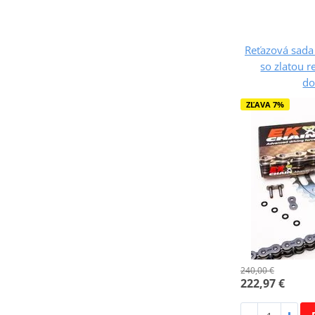
Reťazová sada
so zlatou r
do
ZĽAVA 7%
240,00 €
222,97 €