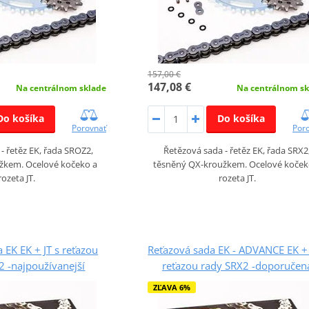
157,00 €
147,08 €
Na centrálnom sklade
Na centrálnom sk
Do košíka
Do košíka
Porovnať
Por
- řetěz EK, řada SROZ2,
Řetězová sada - řetěz EK, řada SRX2
žkem. Ocelové kočeko a
těsněný QX-kroužkem. Ocelové koček
rozeta JT.
rozeta JT.
 EK EK + JT s reťazou
Reťazová sada EK - ADVANCE EK + 
 -najpoužívanejší
reťazou rady SRX2 -doporučen
ZĽAVA 6%