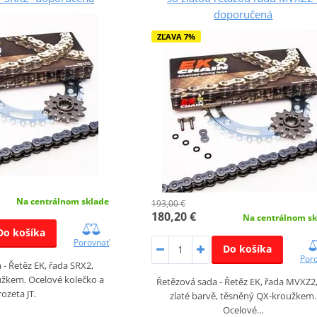
doporučená
ZĽAVA 7%
Na centrálnom sklade
193,00 €
180,20 €
Na centrálnom sk
Do košíka
Porovnať
Do košíka
Por
- Řetěz EK, řada SRX2,
žkem. Ocelové kolečko a
Řetězová sada - Řetěz EK, řada MVXZ2
rozeta JT.
zlaté barvě, těsněný QX-kroužkem.
Ocelové…