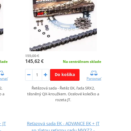
155,00 €
145,62 €
lade
Na centrálnom sklade
Do košíka
ovnať
Porovnať
2,
Řetězová sada - Řetěz EK, řada SRX2,
o a
těsněný QX-kroužkem. Ocelové kolečko a
rozeta JT.
 JT
Reťazová sada EK - ADVANCE EK + JT
-
so zlatou reťazou radu MVXZ2 -