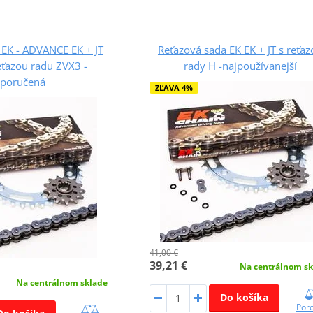
 EK - ADVANCE EK + JT
Reťazová sada EK EK + JT s reťa
eťazou radu ZVX3 -
rady H -najpoužívanejší
poručená
ZĽAVA 4%
41,00 €
39,21 €
Na centrálnom sk
Na centrálnom sklade
Do košíka
Por