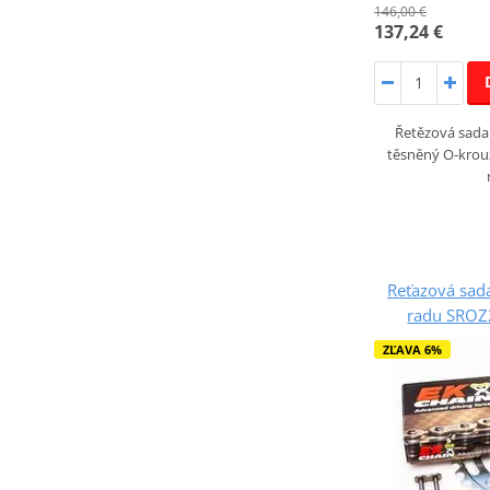
146,00 €
137,24 €
Řetězová sada 
těsněný O-krou
Reťazová sada
radu SROZ2
ZĽAVA 6%