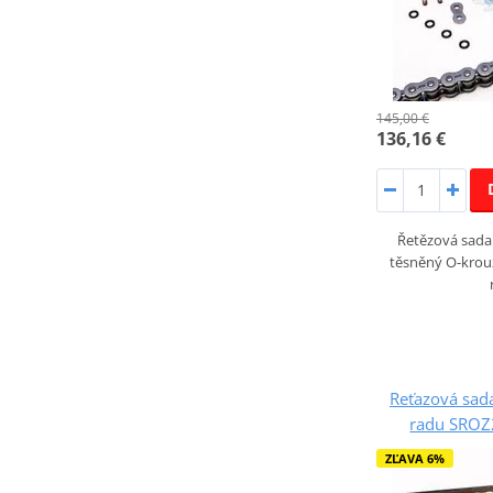
145,00 €
136,16 €
Řetězová sada 
těsněný O-krou
Reťazová sada
radu SROZ2
ZĽAVA 6%