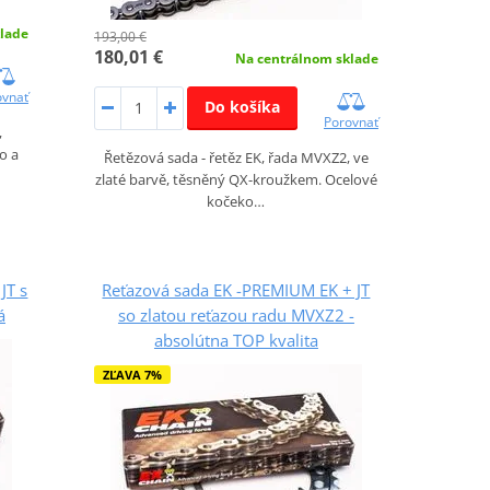
lade
193,00 €
180,01 €
Na centrálnom sklade
ovnať
Do košíka
Porovnať
,
o a
Řetězová sada - řetěz EK, řada MVXZ2, ve
zlaté barvě, těsněný QX-kroužkem. Ocelové
kočeko…
JT s
Reťazová sada EK -PREMIUM EK + JT
á
so zlatou reťazou radu MVXZ2 -
absolútna TOP kvalita
ZĽAVA 7%