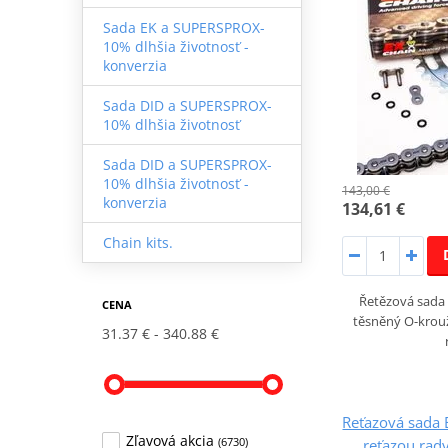
Sada EK a SUPERSPROX-
10% dlhšia životnosť -
konverzia
Sada DID a SUPERSPROX-
10% dlhšia životnosť
Sada DID a SUPERSPROX-
10% dlhšia životnosť -
143,00 €
konverzia
134,61 €
Chain kits.
Řetězová sada 
CENA
těsněný O-krou
31.37 €
340.88 €
Reťazová sada 
Zľavová akcia
(6730)
reťazou rad