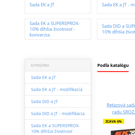
Sada EK a JT
Sada EK a JT - m
Sada EK a SUPERSPROX-
Sada DID a SU
10% dlhšia životnosť -
10% dlhšia živo
konverzia
Podľa katalógu
KATEGÓRIA
Sada EK a JT
Sada EK a JT - modifikaciá
Sada DID a JT
Reťazová sada
radu SROZ2
Sada DID a JT - modifikácia
ZĽAVA 6%
Sada EK a SUPERSPROX-
10% dlhšia životnosť