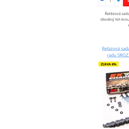
Řetězová sada 
těsněný NX-krou
Reťazová sada
radu SROZ2
ZĽAVA 6%