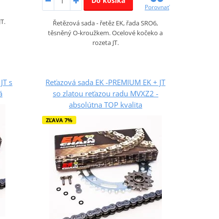
Do košíka
Porovnať
T.
Řetězová sada - řetěz EK, řada SRO6,
těsněný O-kroužkem. Ocelové kočeko a
rozeta JT.
JT s
Reťazová sada EK -PREMIUM EK + JT
á
so zlatou reťazou radu MVXZ2 -
absolútna TOP kvalita
ZĽAVA 7%