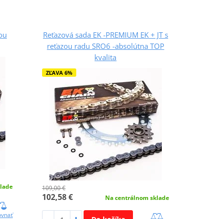
zou
Reťazová sada EK -PREMIUM EK + JT s
reťazou radu SRO6 -absolútna TOP
kvalita
ZĽAVA 6%
lade
109,00 €
102,58 €
Na centrálnom sklade
ovnať