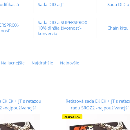
odifikaciá
Sada DID a JT
Sada DID a 
Sada DID a SUPERSPROX-
PERSPROX-
10% dlhšia životnosť -
Chain kits.
tnosť
konverzia
Najlacnejšie
Najdrahšie
Najnovšie
 EK EK + JT s reťazou
Reťazová sada EK EK + JT s reťa
 -najpoužívanejší
radu SROZ2 -najpoužívanejší
ZĽAVA 6%