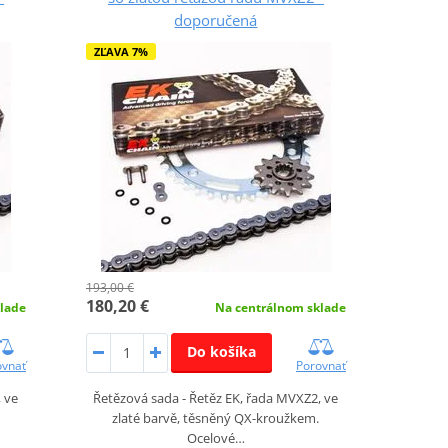
doporučená
ZĽAVA 7%
193,00 €
180,20 €
lade
Na centrálnom sklade
Do košíka
ovnať
Porovnať
, ve
Řetězová sada - Řetěz EK, řada MVXZ2, ve
zlaté barvě, těsněný QX-kroužkem.
Ocelové…