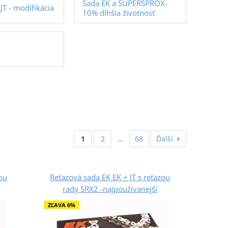
Sada EK a SUPERSPROX-
JT - modifikácia
10% dlhšia životnosť
1
2
…
68
Ďalší
zou
Reťazová sada EK EK + JT s reťazou
rady SRX2 -najpoužívanejší
ZĽAVA 6%