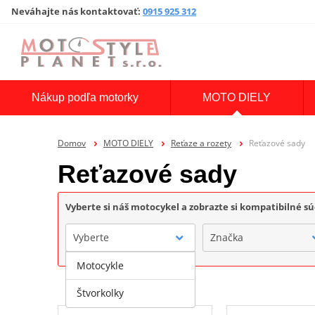
Neváhajte nás kontaktovať
:
0915 925 312
Nákup podľa motorky
MOTO DIELY
Domov
MOTO DIELY
Reťaze a rozety
Reťazové sady
Reťazové sady
Vyberte si náš motocykel a zobrazte si kompatibilné sú
Vyberte
Značka
Motocykle
Štvorkolky