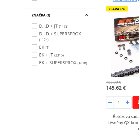
ZĽAVA 6%
ZNAČKA
(5)
D.I.D + JT
(1472)
D.I.D + SUPERSPROX
(1124)
EK
(1)
EK + JT
(2315)
EK + SUPERSPROX
(1818)
155,00 €
145,62 €
Řetězová sada 
těsněný QX-krou