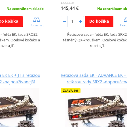
155,00 €
145,44 €
Na centrálnom sklade
Na centrálnom sk
Do košíka
Do košíka
Porovnať
Por
- řetěz EK, řada SROZ2,
Řetězová sada - řetěz EK, řada SRX2
žkem. Ocelové kočeko a
těsněný QX-kroužkem. Ocelové koček
rozeta JT.
rozeta JT.
 EK EK + JT s reťazou
Reťazová sada EK - ADVANCE EK + 
 -najpoužívanejší
reťazou rady SRX2 -doporučen
ZĽAVA 6%