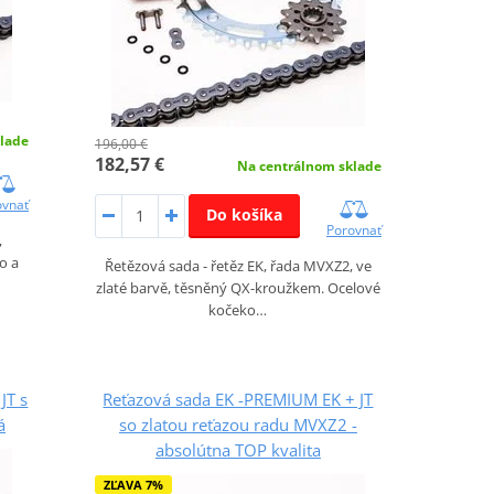
lade
196,00 €
182,57 €
Na centrálnom sklade
ovnať
Do košíka
Porovnať
,
o a
Řetězová sada - řetěz EK, řada MVXZ2, ve
zlaté barvě, těsněný QX-kroužkem. Ocelové
kočeko…
JT s
Reťazová sada EK -PREMIUM EK + JT
á
so zlatou reťazou radu MVXZ2 -
absolútna TOP kvalita
ZĽAVA 7%