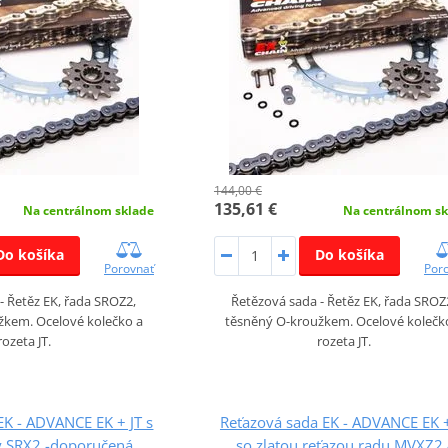
144,00 €
135,61 €
Na centrálnom sklade
Na centrálnom sk
Do košíka
Do košíka
Porovnať
Por
- Řetěz EK, řada SROZ2,
Řetězová sada - Řetěz EK, řada SROZ
žkem. Ocelové kolečko a
těsněný O-kroužkem. Ocelové kolečk
rozeta JT.
rozeta JT.
EK - ADVANCE EK + JT s
Reťazová sada EK - ADVANCE EK +
y SRX2 -doporučená
so zlatou reťazou radu MVXZ2 