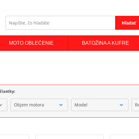
Hľadať
MOTO OBLEČENIE
BATOŽINA A KUFRE
čiastky:
Objem motora
Model
R