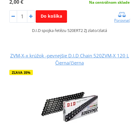
2,00 €
Na centrálnom sklade
Do košíka
Porovnať
D.I.D spojka řetězu 520ERT2 ZJ zlato/zlatá
ZVM-X-x krúžok -pevnejšie D.I.D Chain 520ZVM-X 120 L
Čierna/čierna
ZĽAVA 35%