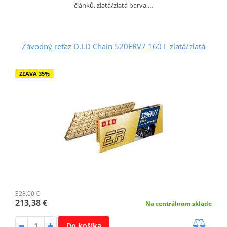
článků, zlatá/zlatá barva,…
Závodný reťaz D.I.D Chain 520ERV7 160 L zlatá/zlatá
ZĽAVA 35%
328,00 €
213,38 €
Na centrálnom sklade
Do košíka