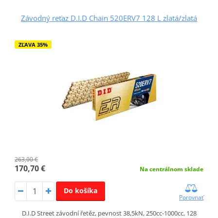
Závodný reťaz D.I.D Chain 520ERV7 128 L zlatá/zlatá
ZĽAVA 35%
263,00 €
170,70 €
Na centrálnom sklade
Do košíka
Porovnať
D.I.D Street závodní řetěz, pevnost 38,5kN, 250cc-1000cc, 128