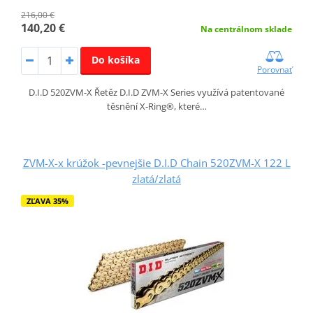
216,00 €
140,20 €
Na centrálnom sklade
Do košíka
Porovnať
D.I.D 520ZVM-X Řetěz D.I.D ZVM-X Series využívá patentované
těsnění X-Ring®, které…
ZVM-X-x krúžok -pevnejšie D.I.D Chain 520ZVM-X 122 L
zlatá/zlatá
ZĽAVA 35%