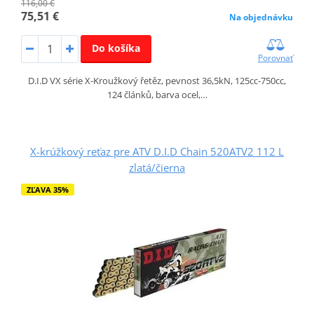
116,00 €
75,51 €
Na objednávku
Do košíka
Porovnať
D.I.D VX série X-Kroužkový řetěz, pevnost 36,5kN, 125cc-750cc,
124 článků, barva ocel,…
X-krúžkový reťaz pre ATV D.I.D Chain 520ATV2 112 L
zlatá/čierna
ZĽAVA 35%