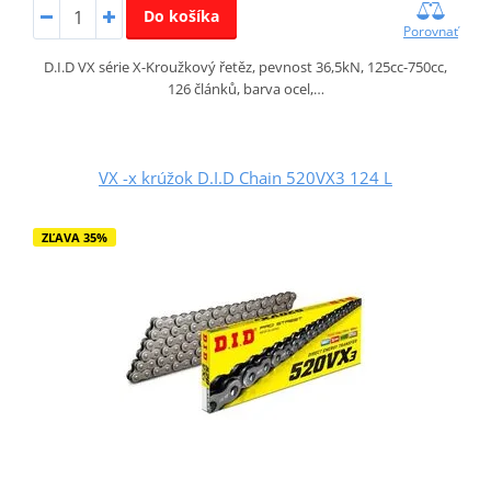
Do košíka
Porovnať
D.I.D VX série X-Kroužkový řetěz, pevnost 36,5kN, 125cc-750cc,
126 článků, barva ocel,…
VX -x krúžok D.I.D Chain 520VX3 124 L
ZĽAVA 35%