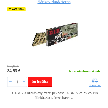
článkov zlatá/čierna
ZĽAVA 35%
130,00 €
84,53 €
Na centrálnom sklade
Do košíka
Porovnať
D.I.D ATV X-Kroužkový řetěz, pevnost 33,9kN, 50cc-750cc, 118
článků, zlato/černá barva,…