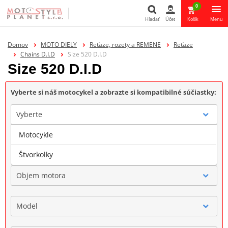
0
Hľadať
Účet
Košík
Menu
Hľadať
Domov
MOTO DIELY
Reťaze, rozety a REMENE
Reťaze
Chains D.I.D
Size 520 D.I.D
Size 520 D.I.D
Vyberte si náš motocykel a zobrazte si kompatibilné súčiastky:
Vyberte
Motocykle
Značka
Štvorkolky
Objem motora
Model