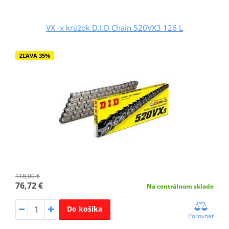
VX -x krúžok D.I.D Chain 520VX3 126 L
ZĽAVA 35%
118,00 €
76,72 €
Na centrálnom sklade
Do košíka
Porovnať