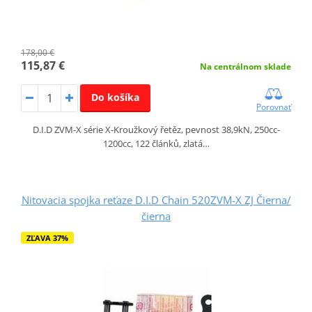
178,00 €
115,87 €
Na centrálnom sklade
Do košíka
Porovnať
D.I.D ZVM-X série X-Kroužkový řetěz, pevnost 38,9kN, 250cc-
1200cc, 122 článků, zlatá…
Nitovacia spojka reťaze D.I.D Chain 520ZVM-X ZJ Čierna/
čierna
ZĽAVA 37%