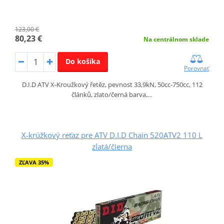
123,00 €
80,23 €
Na centrálnom sklade
Do košíka
Porovnať
D.I.D ATV X-Kroužkový řetěz, pevnost 33,9kN, 50cc-750cc, 112
článků, zlato/černá barva,…
X-krúžkový reťaz pre ATV D.I.D Chain 520ATV2 110 L
zlatá/čierna
ZĽAVA 35%