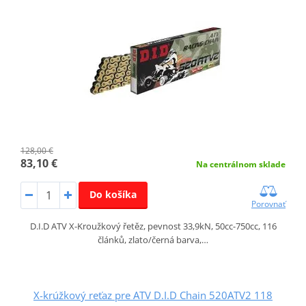
128,00 €
83,10 €
Na centrálnom sklade
Do košíka
Porovnať
D.I.D ATV X-Kroužkový řetěz, pevnost 33,9kN, 50cc-750cc, 116
článků, zlato/černá barva,…
X-krúžkový reťaz pre ATV D.I.D Chain 520ATV2 118