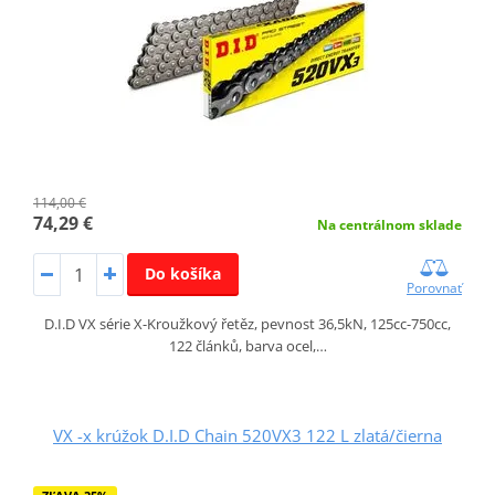
114,00 €
74,29 €
Na centrálnom sklade
Do košíka
Porovnať
D.I.D VX série X-Kroužkový řetěz, pevnost 36,5kN, 125cc-750cc,
122 článků, barva ocel,…
VX -x krúžok D.I.D Chain 520VX3 122 L zlatá/čierna