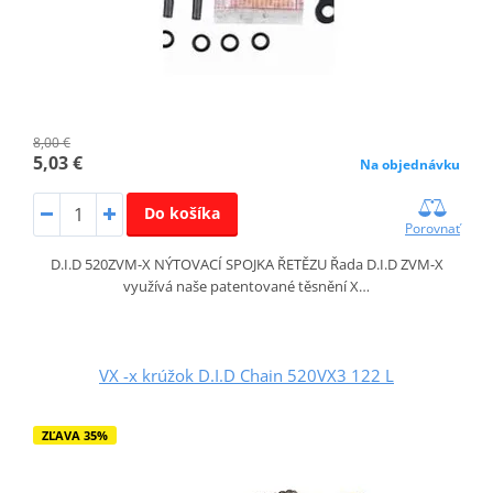
8,00 €
5,03 €
Na objednávku
Do košíka
Porovnať
D.I.D 520ZVM-X NÝTOVACÍ SPOJKA ŘETĚZU Řada D.I.D ZVM-X
využívá naše patentované těsnění X…
VX -x krúžok D.I.D Chain 520VX3 122 L
ZĽAVA 35%