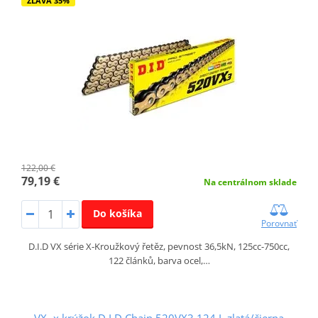
ZĽAVA 35%
122,00 €
79,19 €
Na centrálnom sklade
Do košíka
Porovnať
D.I.D VX série X-Kroužkový řetěz, pevnost 36,5kN, 125cc-750cc,
122 článků, barva ocel,…