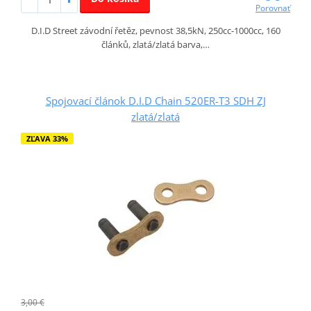
Porovnať
D.I.D Street závodní řetěz, pevnost 38,5kN, 250cc-1000cc, 160
článků, zlatá/zlatá barva,…
Spojovací článok D.I.D Chain 520ER-T3 SDH ZJ
zlatá/zlatá
ZĽAVA 33%
3,00 €