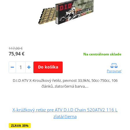
117,00 €
75,94 €
Na centrálnom sklade
Do košíka
Porovnať
D.I.D ATV X-Kroužkový řetěz, pevnost 33,9kN, 50cc-750cc, 106
článků, zlato/černá barva,…
X-krúžkový reťaz pre ATV D.I.D Chain 520ATV2 116 L
zlatá/čierna
ZĽAVA 35%