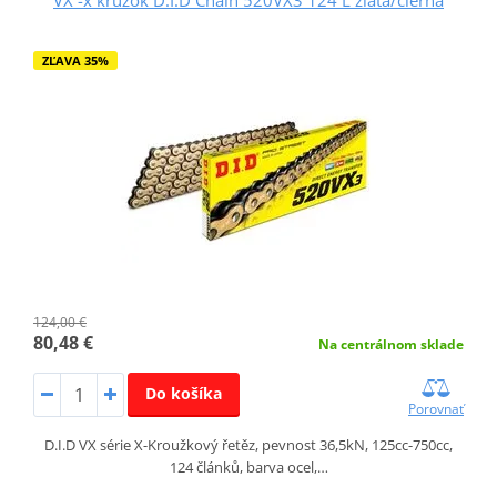
VX -x krúžok D.I.D Chain 520VX3 124 L zlatá/čierna
ZĽAVA 35%
124,00 €
80,48 €
Na centrálnom sklade
Do košíka
Porovnať
D.I.D VX série X-Kroužkový řetěz, pevnost 36,5kN, 125cc-750cc,
124 článků, barva ocel,…