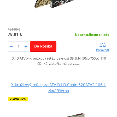
121,00 €
78,81 €
Na centrálnom sklade
Do košíka
Porovnať
D.I.D ATV X-Kroužkový řetěz, pevnost 33,9kN, 50cc-750cc, 110
článků, zlato/černá barva,…
X-krúžkový reťaz pre ATV D.I.D Chain 520ATV2 106 L
zlatá/čierna
ZĽAVA 35%