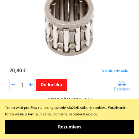
20,80 €
Na objednávku
Do košíka
Porovnať
Wrist pin bearing VERTEX
Tento web používa na poskytovanie služieb súbory cookies. Používaním
tohto webu s tým súhlasíte.
Ochrana osobných údajov
Obvodový krúžok bez otáčania VERTEX 72093EX (pin d
Rozumiem
0,551) (drôt d 0,047)