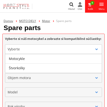
0
Hľadať
Účet
Košík
Menu
Hľadať
Domov
MOTO DIELY
Motor
Spare parts
Spare parts
Vyberte si náš motocykel a zobrazte si kompatibilné súčiastky:
Vyberte
Motocykle
Značka
Štvorkolky
Objem motora
Model
Rok výroby