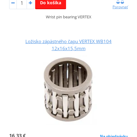
Do košíka
Porovnať
Wrist pin bearing VERTEX
Ložisko zápästného čapu VERTEX WB104
12x16x15,5mm
16,33 €
Na objednávku