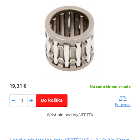
19,31 €
Na centrálnom sklade
Do košíka
Porovnať
Wrist pin bearing VERTEX
Ložisko zápästného čapu VERTEX WB118 18x22x22mm