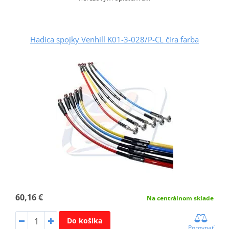
Hadica spojky Venhill K01-3-028/P-CL číra farba
60,16 €
Na centrálnom sklade
Do košíka
Porovnať