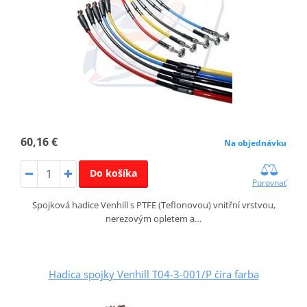
60,16 €
Na objednávku
Do košíka
Porovnať
Spojková hadice Venhill s PTFE (Teflonovou) vnitřní vrstvou,
nerezovým opletem a…
Hadica spojky Venhill T04-3-001/P číra farba