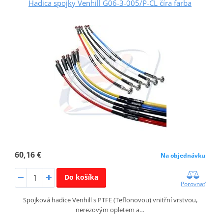
Hadica spojky Venhill G06-3-005/P-CL číra farba
60,16 €
Na objednávku
Do košíka
Porovnať
Spojková hadice Venhill s PTFE (Teflonovou) vnitřní vrstvou,
nerezovým opletem a…