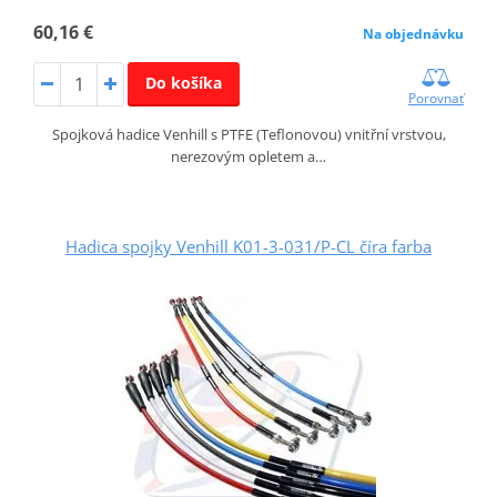
60,16 €
Na objednávku
Do košíka
Porovnať
Spojková hadice Venhill s PTFE (Teflonovou) vnitřní vrstvou,
nerezovým opletem a…
Hadica spojky Venhill K01-3-031/P-CL číra farba