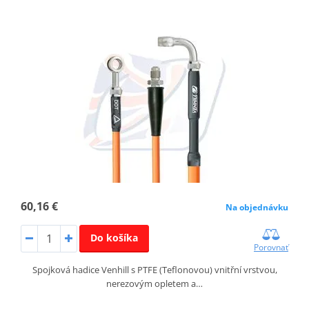
60,16 €
Na objednávku
Do košíka
Porovnať
Spojková hadice Venhill s PTFE (Teflonovou) vnitřní vrstvou,
nerezovým opletem a…