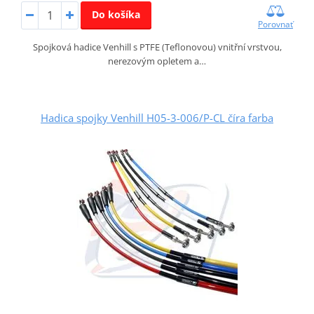
Do košíka
Porovnať
Spojková hadice Venhill s PTFE (Teflonovou) vnitřní vrstvou,
nerezovým opletem a…
Hadica spojky Venhill H05-3-006/P-CL číra farba