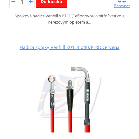
Do košíka
Porovnať
Spojková hadice Venhill s PTFE (Teflonovou) vnitřní vrstvou,
nerezovým opletem a…
Hadica spojky Venhill K01-3-040/P-RD červená