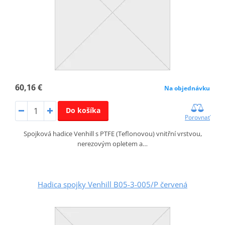
60,16 €
Na objednávku
Do košíka
Porovnať
Spojková hadice Venhill s PTFE (Teflonovou) vnitřní vrstvou,
nerezovým opletem a…
Hadica spojky Venhill B05-3-005/P červená