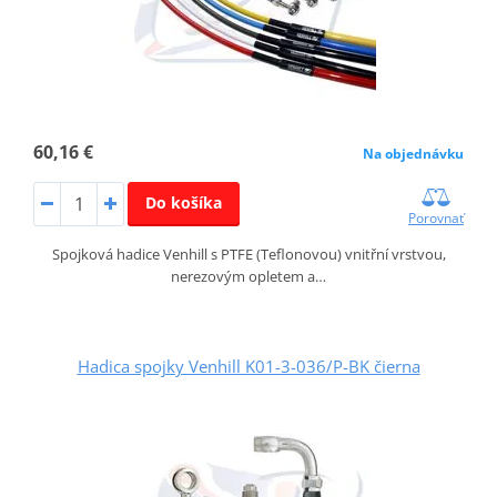
60,16 €
Na objednávku
Do košíka
Porovnať
Spojková hadice Venhill s PTFE (Teflonovou) vnitřní vrstvou,
nerezovým opletem a…
Hadica spojky Venhill K01-3-036/P-BK čierna