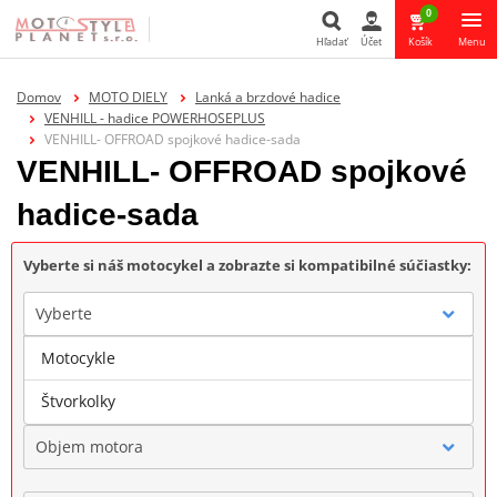
0
Hľadať
Účet
Košík
Menu
Hľadať
Domov
MOTO DIELY
Lanká a brzdové hadice
VENHILL - hadice POWERHOSEPLUS
VENHILL- OFFROAD spojkové hadice-sada
VENHILL- OFFROAD spojkové
hadice-sada
Vyberte si náš motocykel a zobrazte si kompatibilné súčiastky:
Vyberte
Motocykle
Značka
Štvorkolky
Objem motora