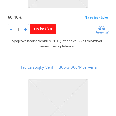
60,16 €
Na objednávku
Do košíka
Porovnať
Spojková hadice Venhill s PTFE (Teflonovou) vnitřní vrstvou,
nerezovým opletem a…
Hadica spojky Venhill B05-3-006/P červená