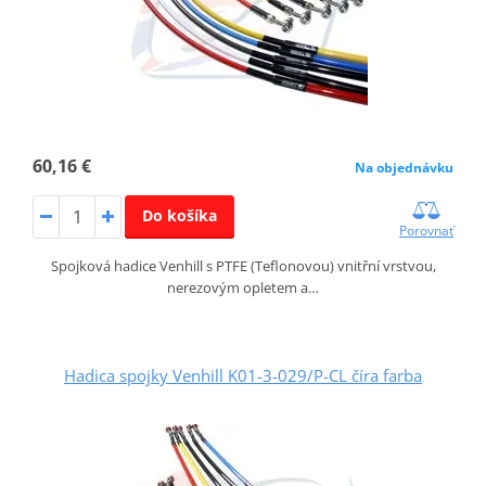
60,16 €
Na objednávku
Do košíka
Porovnať
Spojková hadice Venhill s PTFE (Teflonovou) vnitřní vrstvou,
nerezovým opletem a…
Hadica spojky Venhill K01-3-029/P-CL číra farba