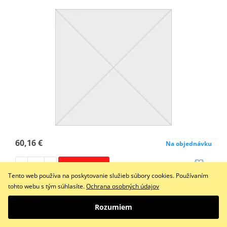
60,16 €
Na objednávku
Do košíka
Porovnať
Tento web používa na poskytovanie služieb súbory cookies. Používaním
tohto webu s tým súhlasíte.
Ochrana osobných údajov
Spojková hadice Venhill s PTFE (Teflonovou) vnitřní vrstvou,
nerezovým opletem a…
Rozumiem