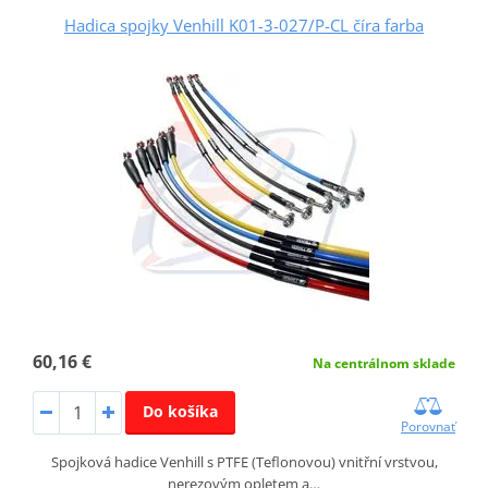
Hadica spojky Venhill K01-3-027/P-CL číra farba
60,16 €
Na centrálnom sklade
Do košíka
Porovnať
Spojková hadice Venhill s PTFE (Teflonovou) vnitřní vrstvou,
nerezovým opletem a…