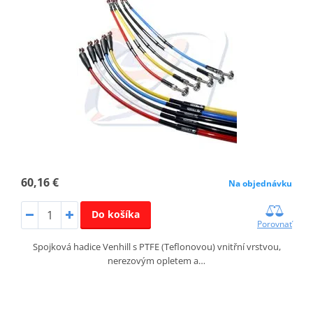
60,16 €
Na objednávku
Do košíka
Porovnať
Spojková hadice Venhill s PTFE (Teflonovou) vnitřní vrstvou,
nerezovým opletem a…