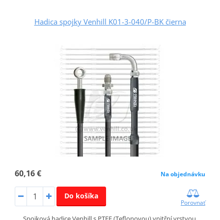
Hadica spojky Venhill K01-3-040/P-BK čierna
60,16 €
Na objednávku
Do košíka
Porovnať
Spojková hadice Venhill s PTFE (Teflonovou) vnitřní vrstvou,