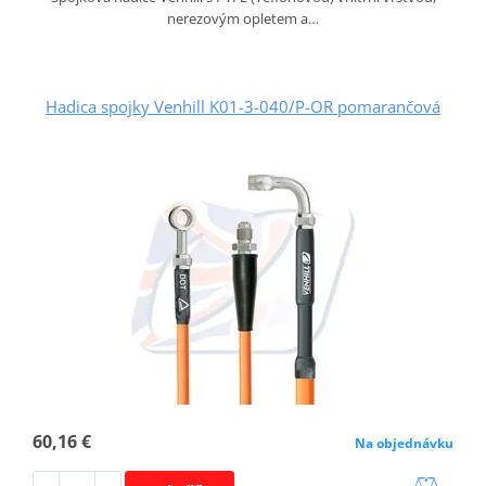
nerezovým opletem a…
Hadica spojky Venhill K01-3-040/P-OR pomarančová
60,16 €
Na objednávku