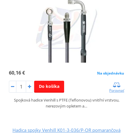
60,16 €
Na objednávku
Do košíka
Porovnať
Spojková hadice Venhill s PTFE (Teflonovou) vnitřní vrstvou,
nerezovým opletem a…
Hadica spojky Venhill K01-3-036/P-OR pomarančová