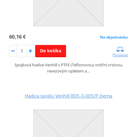
60,16 €
Na objednávku
Do košíka
Porovnať
Spojková hadice Venhill s PTFE (Teflonovou) vnitřní vrstvou,
nerezovým opletem a…
Hadica spojky Venhill B05-3-005/P čierna