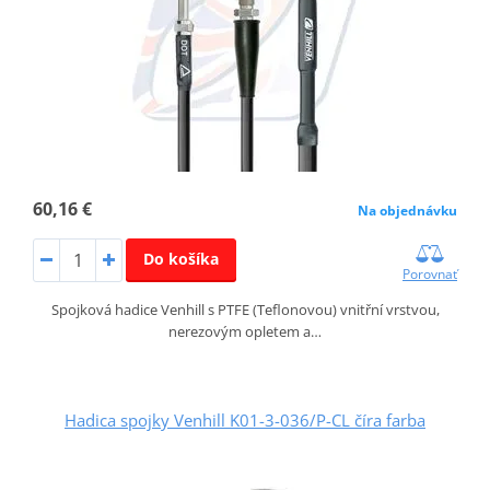
60,16 €
Na objednávku
Do košíka
Porovnať
Spojková hadice Venhill s PTFE (Teflonovou) vnitřní vrstvou,
nerezovým opletem a…
Hadica spojky Venhill K01-3-036/P-CL číra farba