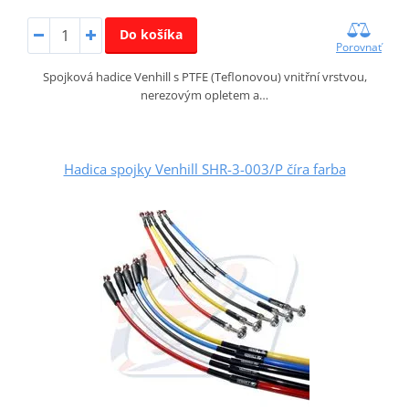
Do košíka
Porovnať
Spojková hadice Venhill s PTFE (Teflonovou) vnitřní vrstvou,
nerezovým opletem a…
Hadica spojky Venhill SHR-3-003/P číra farba