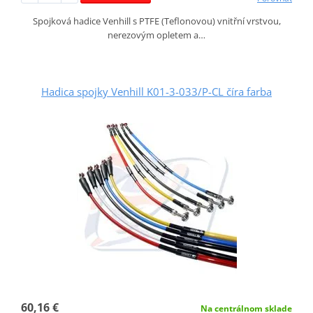
Spojková hadice Venhill s PTFE (Teflonovou) vnitřní vrstvou,
nerezovým opletem a…
Hadica spojky Venhill K01-3-033/P-CL číra farba
60,16 €
Na centrálnom sklade