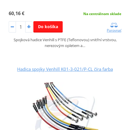
60,16 €
Na centrálnom sklade
Do košíka
Porovnať
Spojková hadice Venhill s PTFE (Teflonovou) vnitřní vrstvou,
nerezovým opletem a…
Hadica spojky Venhill K01-3-021/P-CL číra farba