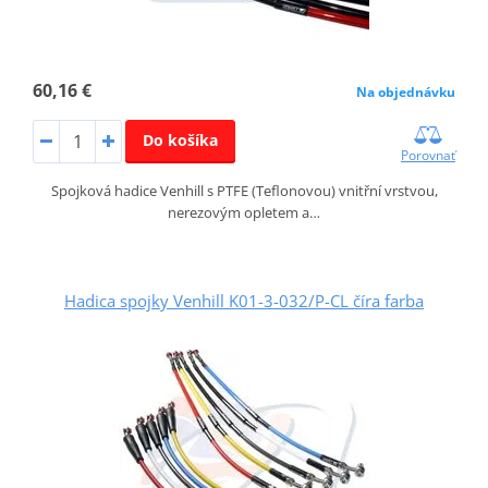
60,16 €
Na objednávku
Do košíka
Porovnať
Spojková hadice Venhill s PTFE (Teflonovou) vnitřní vrstvou,
nerezovým opletem a…
Hadica spojky Venhill K01-3-032/P-CL číra farba