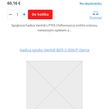
60,16 €
Na objednávku
Do košíka
Porovnať
Spojková hadice Venhill s PTFE (Teflonovou) vnitřní vrstvou,
nerezovým opletem a…
Hadica spojky Venhill B05-3-006/P čierna