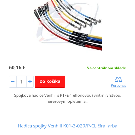
60,16 €
Na centrálnom sklade
Do košíka
Porovnať
Spojková hadice Venhill s PTFE (Teflonovou) vnitřní vrstvou,
nerezovým opletem a…
Hadica spojky Venhill K01-3-020/P-CL číra farba