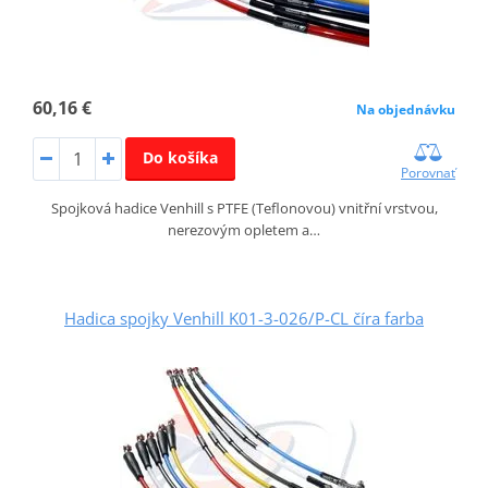
60,16 €
Na objednávku
Do košíka
Porovnať
Spojková hadice Venhill s PTFE (Teflonovou) vnitřní vrstvou,
nerezovým opletem a…
Hadica spojky Venhill K01-3-026/P-CL číra farba