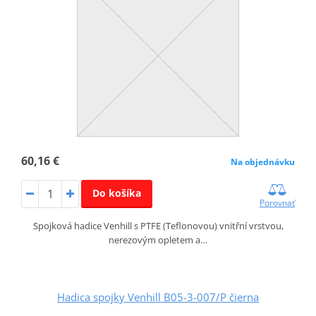
60,16 €
Na objednávku
Do košíka
Porovnať
Spojková hadice Venhill s PTFE (Teflonovou) vnitřní vrstvou,
nerezovým opletem a…
Hadica spojky Venhill B05-3-007/P čierna