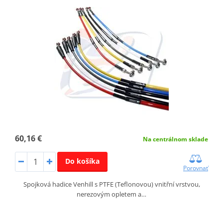
60,16 €
Na centrálnom sklade
Do košíka
Porovnať
Spojková hadice Venhill s PTFE (Teflonovou) vnitřní vrstvou,
nerezovým opletem a…