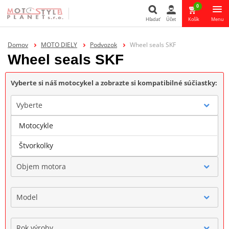
0
Hľadať
Účet
Košík
Menu
Hľadať
Domov
MOTO DIELY
Podvozok
Wheel seals SKF
Wheel seals SKF
Vyberte si náš motocykel a zobrazte si kompatibilné súčiastky:
Vyberte
Motocykle
Značka
Štvorkolky
Objem motora
Model
Rok výroby