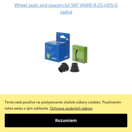
Wheel seals and spacers kit SKF VKWB-R-25-HDS-G
zadná
60,27 €
Na objednávku
Tento web používa na poskytovanie služieb súbory cookies. Používaním
tohto webu s tým súhlasíte.
Ochrana osobných údajov
Do košíka
Porovnať
Rozumiem
Zesílená sada těsnění kola SKF HD pro motocykly. Sada obsahuje
prémiové prachovky a…