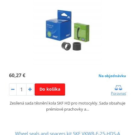
60,27 €
Na objednávku
Do košíka
Porovnať
Zesílená sada těsnění kola SKF HD pro motocykly. Sada obsahuje
prémiové prachovky a…
Wheel seals and spacers kit SKF VKWB-F-25-HDS-A