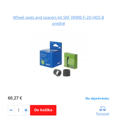
Wheel seals and spacers kit SKF VKWB-F-20-HDS-B
predné
60,27 €
Na objednávku
Do košíka
Porovnať