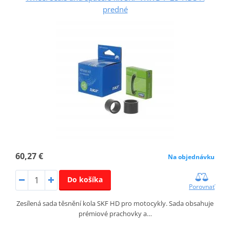
predné
60,27 €
Na objednávku
Do košíka
Porovnať
Zesílená sada těsnění kola SKF HD pro motocykly. Sada obsahuje
prémiové prachovky a…