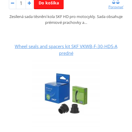
Do košíka
Porovnať
Zesílená sada těsnění kola SKF HD pro motocykly. Sada obsahuje
prémiové prachovky a…
Wheel seals and spacers kit SKF VKWB-F-30-HDS-A
predné