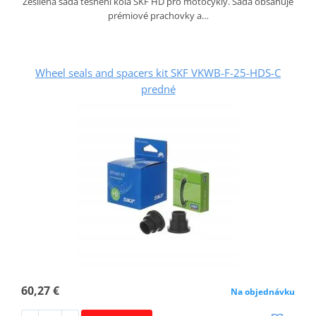
Zesílená sada těsnění kola SKF HD pro motocykly. Sada obsahuje
prémiové prachovky a…
Wheel seals and spacers kit SKF VKWB-F-25-HDS-C
predné
60,27 €
Na objednávku