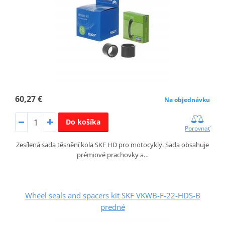
60,27 €
Na objednávku
Do košíka
Porovnať
Zesílená sada těsnění kola SKF HD pro motocykly. Sada obsahuje
prémiové prachovky a…
Wheel seals and spacers kit SKF VKWB-F-22-HDS-B
predné