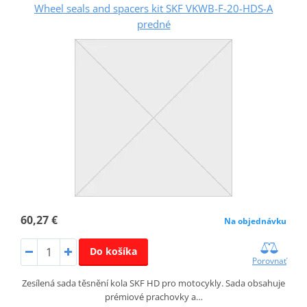
Wheel seals and spacers kit SKF VKWB-F-20-HDS-A
predné
60,27 €
Na objednávku
Do košíka
Porovnať
Zesílená sada těsnění kola SKF HD pro motocykly. Sada obsahuje
prémiové prachovky a…