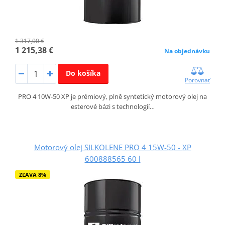
1 317,00 €
1 215,38 €
Na objednávku
Do košíka
Porovnať
PRO 4 10W-50 XP je prémiový, plně syntetický motorový olej na
esterové bázi s technologií…
Motorový olej SILKOLENE PRO 4 15W-50 - XP
600888565 60 l
ZĽAVA 8%