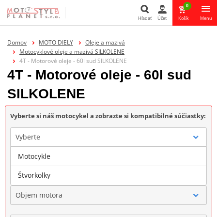
0
Hľadať
Účet
Košík
Menu
Hľadať
Domov
MOTO DIELY
Oleje a mazivá
Motocyklové oleje a mazivá SILKOLENE
4T - Motorové oleje - 60l sud SILKOLENE
4T - Motorové oleje - 60l sud
SILKOLENE
Vyberte si náš motocykel a zobrazte si kompatibilné súčiastky:
Vyberte
Motocykle
Značka
Štvorkolky
Objem motora