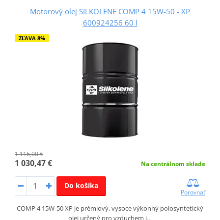
Motorový olej SILKOLENE COMP 4 15W-50 - XP
600924256 60 l
ZĽAVA 8%
1 116,00 €
1 030,47 €
Na centrálnom sklade
Do košíka
Porovnať
COMP 4 15W-50 XP je prémiový, vysoce výkonný polosyntetický
olej určený pro vzduchem i…