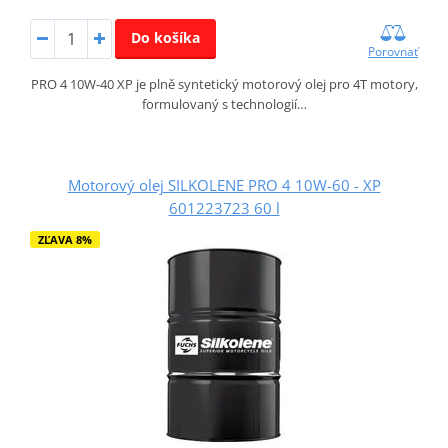
Do košíka
Porovnať
PRO 4 10W-40 XP je plně syntetický motorový olej pro 4T motory,
formulovaný s technologií…
Motorový olej SILKOLENE PRO 4 10W-60 - XP
601223723 60 l
ZĽAVA 8%