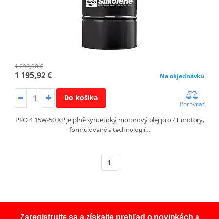
1 296,00 €
1 195,92 €
Na objednávku
Do košíka
Porovnať
PRO 4 15W-50 XP je plně syntetický motorový olej pro 4T motory,
formulovaný s technologií…
1
Zaregistrujte sa a získajte prehľad o novinkách a