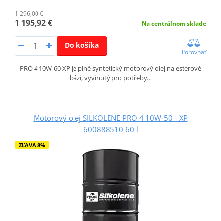
1 296,00 €
1 195,92 €
Na centrálnom sklade
Do košíka
Porovnať
PRO 4 10W-60 XP je plně syntetický motorový olej na esterové
bázi, vyvinutý pro potřeby…
Motorový olej SILKOLENE PRO 4 10W-50 - XP
600888510 60 l
ZĽAVA 8%