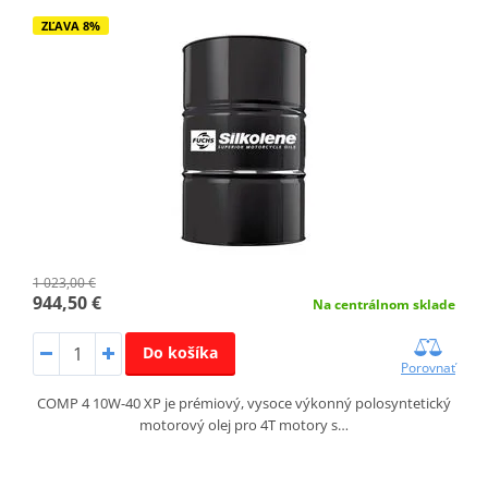
ZĽAVA 8%
1 023,00 €
944,50 €
Na centrálnom sklade
Do košíka
Porovnať
COMP 4 10W-40 XP je prémiový, vysoce výkonný polosyntetický
motorový olej pro 4T motory s…