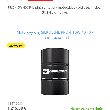
PRO 4 5W-40 XP je plně syntetický motocyklový olej s technologií
XP. Byl vyvinut ve…
Motorový olej SILKOLENE PRO 4 10W-40 - XP
600888404 60 l
ZĽAVA 8%
1 317,00 €
1 215,38 €
Na centrálnom sklade