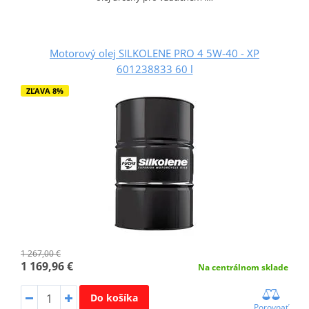
Motorový olej SILKOLENE PRO 4 5W-40 - XP
601238833 60 l
ZĽAVA 8%
1 267,00 €
1 169,96 €
Na centrálnom sklade
Do košíka
Porovnať