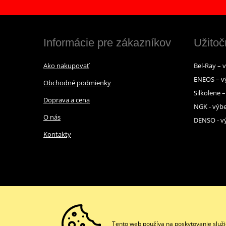
Informácie pre zákazníkov
Užitoč
Ako nakupovať
Bel-Ray – 
ENEOS – v
Obchodné podmienky
Silkolene 
Doprava a cena
NGK - výbe
O nás
DENSO - vý
Kontakty
Tento web používa na poskytovanie služi