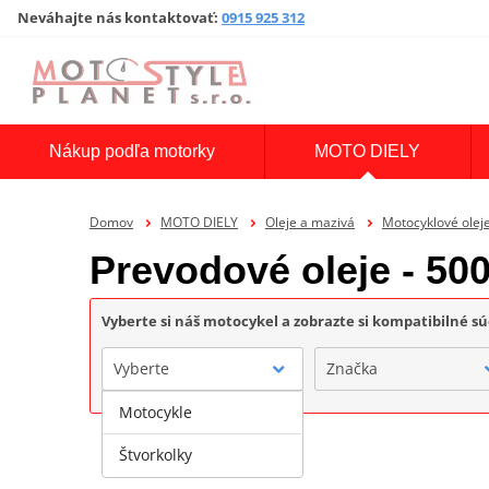
Neváhajte nás kontaktovať
:
0915 925 312
Nákup podľa motorky
MOTO DIELY
Domov
MOTO DIELY
Oleje a mazivá
Motocyklové olej
Prevodové oleje - 5
Vyberte si náš motocykel a zobrazte si kompatibilné sú
Vyberte
Značka
Motocykle
Štvorkolky