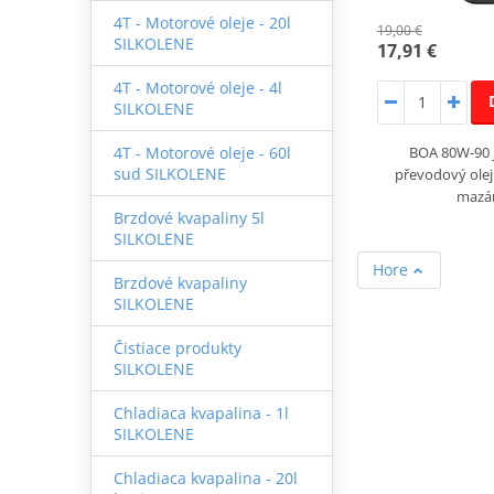
4T - Motorové oleje - 20l
19,00 €
SILKOLENE
17,91 €
4T - Motorové oleje - 4l
SILKOLENE
BOA 80W-90 
4T - Motorové oleje - 60l
sud SILKOLENE
převodový olej 
mazá
Brzdové kvapaliny 5l
SILKOLENE
Hore
Brzdové kvapaliny
SILKOLENE
Čistiace produkty
SILKOLENE
Chladiaca kvapalina - 1l
SILKOLENE
Chladiaca kvapalina - 20l