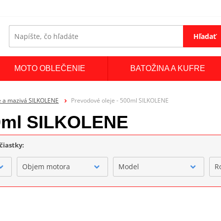
Hľadať
MOTO OBLEČENIE
BATOŽINA A KUFRE
e a mazivá SILKOLENE
Prevodové oleje - 500ml SILKOLENE
00ml SILKOLENE
čiastky:
Objem motora
Model
R