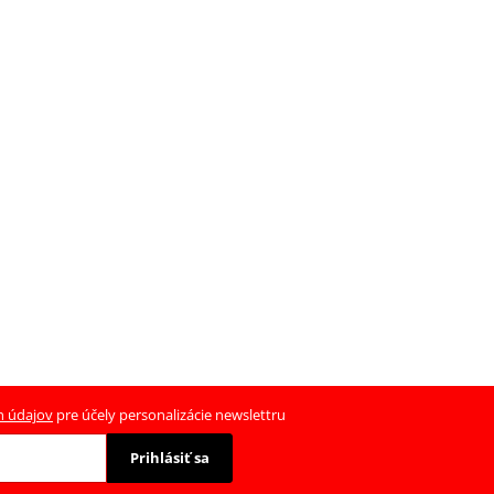
h údajov
pre účely personalizácie newslettru
Prihlásiť sa