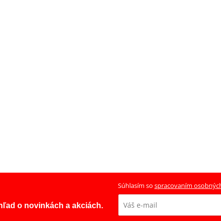
Súhlasím so
spracovaním osobnýc
ehľad o novinkách a akciách.