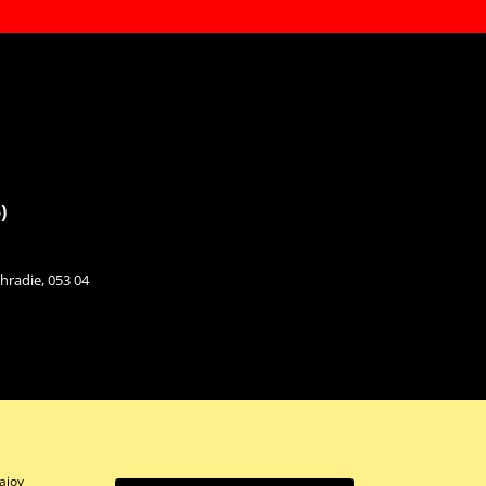
)
hradie, 053 04
ajov