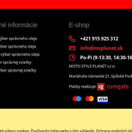
né informácie
E-shop
+421 915 925 312
výber správneho oleja
ýber správneho oleja
info@msplanet.sk
– výber správneho oleja
Po-Pi (9-13:30, 14:30-16
r správnej sviečky
MOTO STYLE PLANET s.r.o.
ber správnej sviečky
Mariánske námestie 21, Spišské Pod
Platby realizuje:
Facebook
eb súbory cookies. Používaním tohto webu s tým súhlasíte.
Ochrana osobných úd