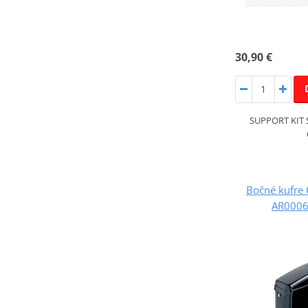
30,90 €
SUPPORT KIT
Bočné kufre
AR0006