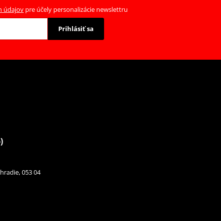
h údajov
pre účely personalizácie newslettru
Prihlásiť sa
)
hradie, 053 04