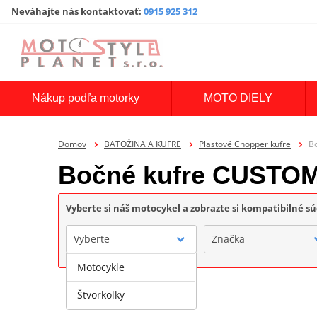
Neváhajte nás kontaktovať
:
0915 925 312
Nákup podľa motorky
MOTO DIELY
Domov
BATOŽINA A KUFRE
Plastové Chopper kufre
B
Bočné kufre CUST
Vyberte si náš motocykel a zobrazte si kompatibilné sú
Vyberte
Značka
Motocykle
Štvorkolky