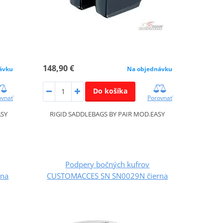
148,90 €
ávku
Na objednávku
Do košíka
ovnať
Porovnať
ASY
RIGID SADDLEBAGS BY PAIR MOD.EASY
Podpery bočných kufrov
rna
CUSTOMACCES SN SN0029N čierna