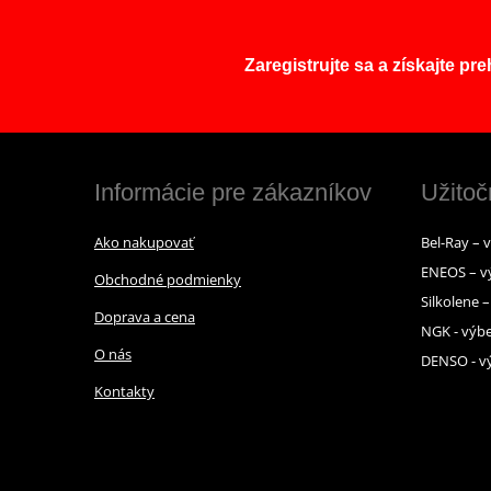
Zaregistrujte sa a získajte pr
Informácie pre zákazníkov
Užitoč
Ako nakupovať
Bel-Ray – 
ENEOS – v
Obchodné podmienky
Silkolene 
Doprava a cena
NGK - výbe
O nás
DENSO - vý
Kontakty