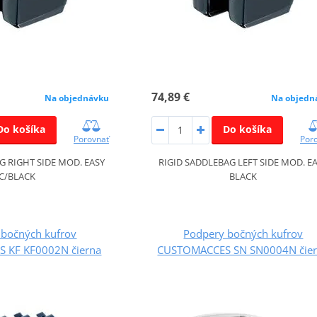
74,89 €
Na objednávku
Na objedn
Do košíka
Do košíka
Porovnať
Por
G RIGHT SIDE MOD. EASY
RIGID SADDLEBAG LEFT SIDE MOD. E
C/BLACK
BLACK
 bočných kufrov
Podpery bočných kufrov
 KF KF0002N čierna
CUSTOMACCES SN SN0004N čie