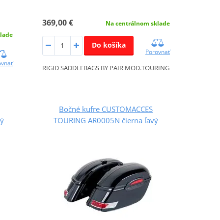
369,00 €
Na centrálnom sklade
lade
Do košíka
Porovnať
ovnať
RIGID SADDLEBAGS BY PAIR MOD.TOURING
Bočné kufre CUSTOMACCES
ý
TOURING AR0005N čierna ľavý