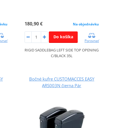
180,90 €
ávku
Na objednávku
Do košíka
ovnať
Porovnať
RIGID SADDLEBAG LEFT SIDE TOP OPENING
C/BLACK 35L
SY
Bočné kufre CUSTOMACCES EASY
ARS003N čierna Pár