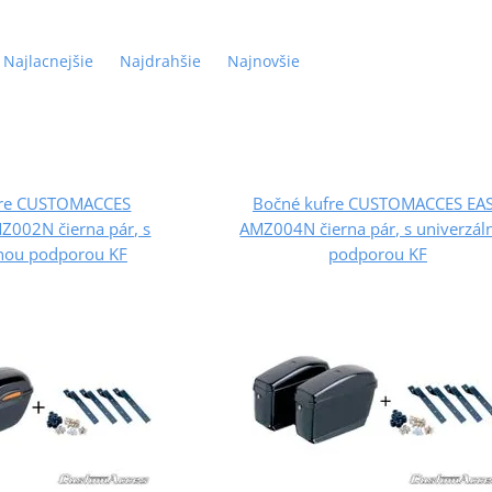
Najlacnejšie
Najdrahšie
Najnovšie
fre CUSTOMACCES
Bočné kufre CUSTOMACCES EA
002N čierna pár, s
AMZ004N čierna pár, s univerzál
lnou podporou KF
podporou KF