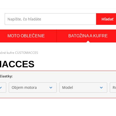
Hľadať
MOTO OBLEČENIE
BATOŽINA A KUFRE
očné kufre CUSTOMACCES
OMACCES
čiastky:
Objem motora
Model
R