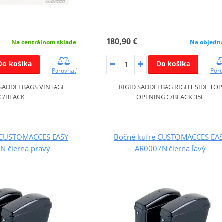
180,90 €
Na centrálnom sklade
Na objedn
Do košíka
Do košíka
Porovnať
Por
 SADDLEBAGS VINTAGE
RIGID SADDLEBAG RIGHT SIDE TOP
C/BLACK
OPENING C/BLACK 35L
 CUSTOMACCES EASY
Bočné kufre CUSTOMACCES EA
N čierna pravý
AR0007N čierna ľavý