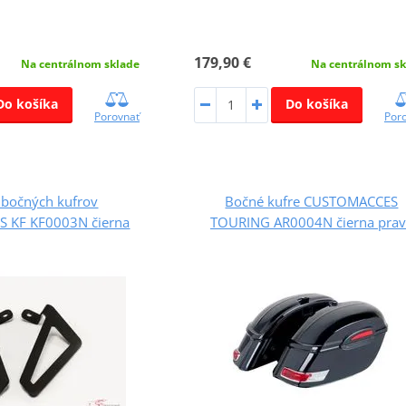
179,90 €
Na centrálnom sklade
Na centrálnom sk
Do košíka
Do košíka
Porovnať
Por
 bočných kufrov
Bočné kufre CUSTOMACCES
 KF KF0003N čierna
TOURING AR0004N čierna prav