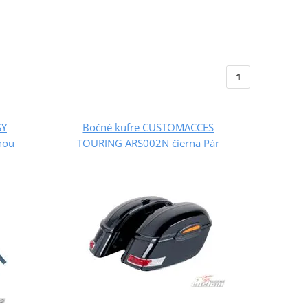
1
SY
Bočné kufre CUSTOMACCES
nou
TOURING ARS002N čierna Pár