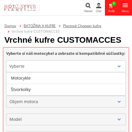
0
Hľadať
Účet
Košík
Menu
Hľadať
Domov
BATOŽINA A KUFRE
Plastové Chopper kufre
Vrchné kufre CUSTOMACCES
Vrchné kufre CUSTOMACCES
Vyberte si náš motocykel a zobrazte si kompatibilné súčiastky:
Vyberte
Motocykle
Značka
Štvorkolky
Objem motora
Model