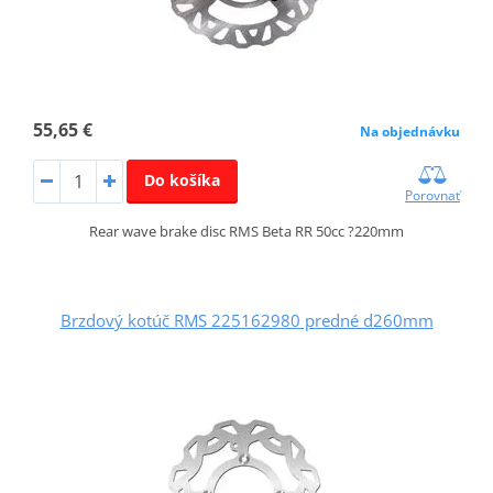
55,65 €
Na objednávku
Do košíka
Porovnať
Rear wave brake disc RMS Beta RR 50cc ?220mm
Brzdový kotúč RMS 225162980 predné d260mm