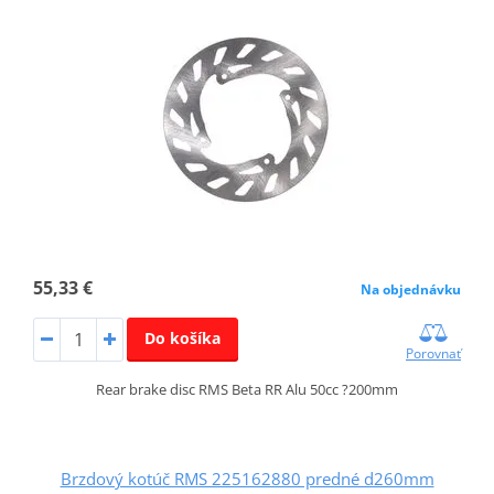
55,33 €
Na objednávku
Do košíka
Porovnať
Rear brake disc RMS Beta RR Alu 50cc ?200mm
Brzdový kotúč RMS 225162880 predné d260mm