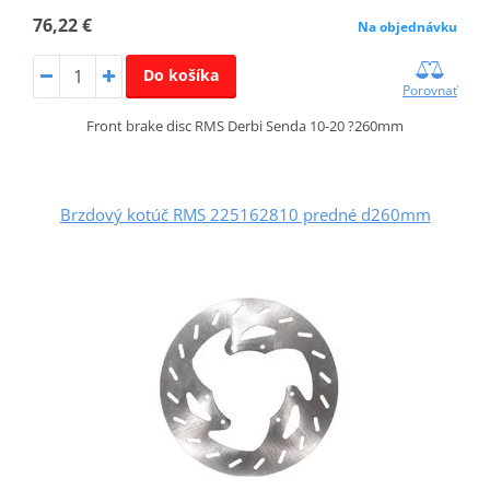
76,22 €
Na objednávku
Do košíka
Porovnať
Front brake disc RMS Derbi Senda 10-20 ?260mm
Brzdový kotúč RMS 225162810 predné d260mm