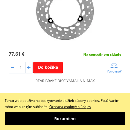
77,61 €
Na centrálnom sklade
Do košíka
Porovnať
REAR BRAKE DISC YAMAHA N-MAX
Tento web používa na poskytovanie služieb súbory cookies. Používaním
Brzdový kotúč RMS 225162581 D240
tohto webu s tým súhlasíte.
Ochrana osobných údajov
Rozumiem