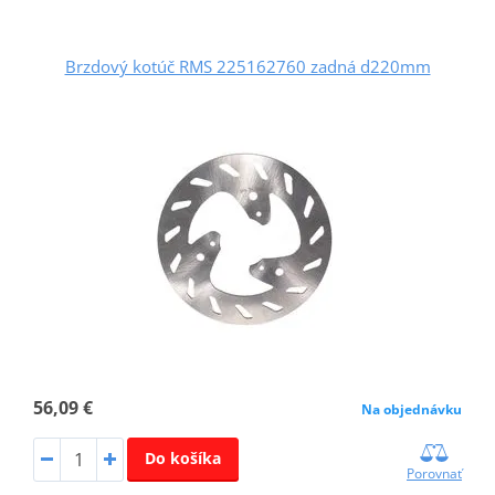
Brzdový kotúč RMS 225162760 zadná d220mm
56,09 €
Na objednávku
Do košíka
Porovnať