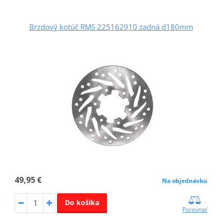
Brzdový kotúč RMS 225162910 zadná d180mm
49,95 €
Na objednávku
Do košíka
Porovnať