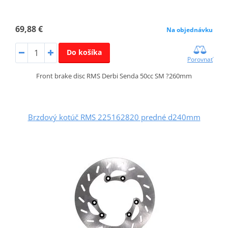
69,88 €
Na objednávku
Do košíka
Porovnať
Front brake disc RMS Derbi Senda 50cc SM ?260mm
Brzdový kotúč RMS 225162820 predné d240mm