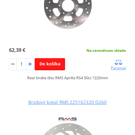
62,39 €
Na centrálnom sklade
Do košíka
Porovnať
Rear brake disc RMS Aprilia RS4 50cc ?220mm
Brzdový kotúč RMS 225162320 D260