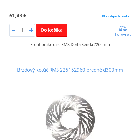
61,43 €
Na objednávku
Do košíka
Porovnať
Front brake disc RMS Derbi Senda ?260mm
Brzdový kotúč RMS 225162960 predné d300mm