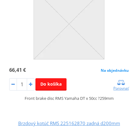
66,41 €
Na objednávku
Do košíka
Porovnať
Front brake disc RMS Yamaha DT x 50cc ?259mm
Brzdový kotúč RMS 225162870 zadná d200mm