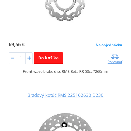
69,56 €
Na objednávku
Do košíka
Porovnať
Front wave brake disc RMS Beta RR 50cc ?260mm
Brzdový kotúč RMS 225162630 D230