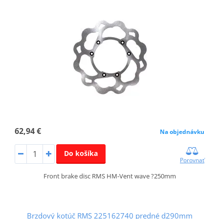
62,94 €
Na objednávku
Do košíka
Porovnať
Front brake disc RMS HM-Vent wave ?250mm
Brzdový kotúč RMS 225162740 predné d290mm