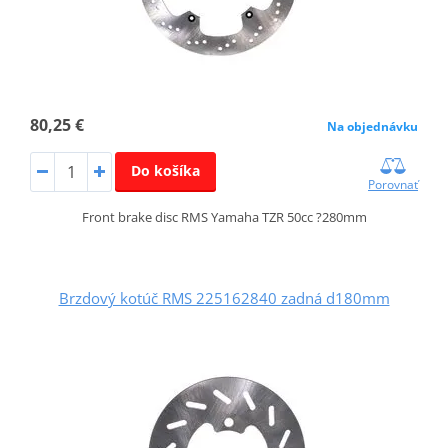
80,25 €
Na objednávku
Do košíka
Porovnať
Front brake disc RMS Yamaha TZR 50cc ?280mm
Brzdový kotúč RMS 225162840 zadná d180mm