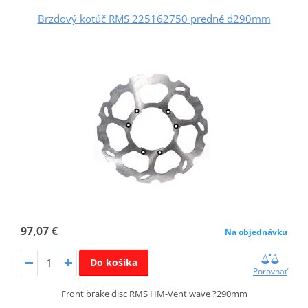
Brzdový kotúč RMS 225162750 predné d290mm
97,07 €
Na objednávku
Do košíka
Porovnať
Front brake disc RMS HM-Vent wave ?290mm