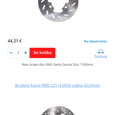
44,21 €
Na objednávku
Do košíka
Porovnať
Rear brake disc RMS Derbi Senda 50cc ?180mm
Brzdový kotúč RMS 225162850 zadná d220mm