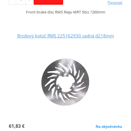
Porovnať
Front brake disc RMS Rieju MRT 50cc ?260mm
Brzdový kotúč RMS 225162930 zadná d218mm
61,83 €
Na objednávku