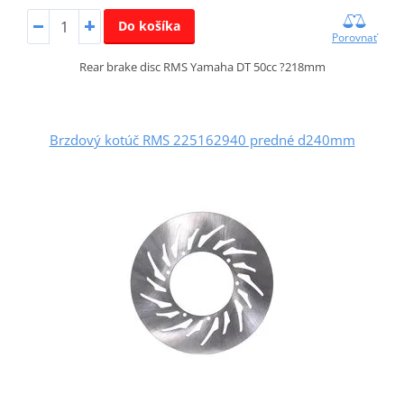
Do košíka
Porovnať
Rear brake disc RMS Yamaha DT 50cc ?218mm
Brzdový kotúč RMS 225162940 predné d240mm