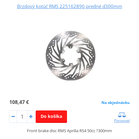
Brzdový kotúč RMS 225162890 predné d300mm
108,47 €
Na objednávku
Do košíka
Porovnať
Front brake disc RMS Aprilia RS4 50cc ?300mm