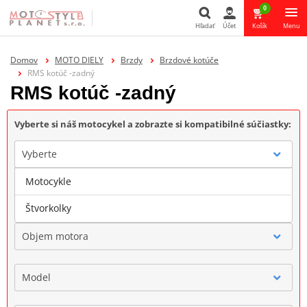
0
Hľadať
Účet
Košík
Menu
Hľadať
Domov
MOTO DIELY
Brzdy
Brzdové kotúče
RMS kotúč -zadný
RMS kotúč -zadný
Vyberte si náš motocykel a zobrazte si kompatibilné súčiastky:
Vyberte
Motocykle
Značka
Štvorkolky
Objem motora
Model