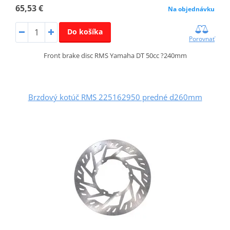
65,53 €
Na objednávku
Do košíka
Porovnať
Front brake disc RMS Yamaha DT 50cc ?240mm
Brzdový kotúč RMS 225162950 predné d260mm