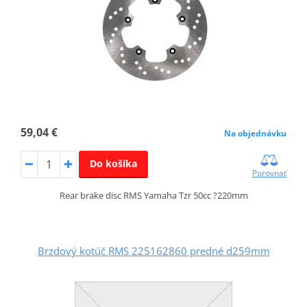
59,04 €
Na objednávku
Do košíka
Porovnať
Rear brake disc RMS Yamaha Tzr 50cc ?220mm
Brzdový kotúč RMS 225162860 predné d259mm