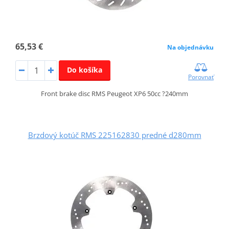
65,53 €
Na objednávku
Do košíka
Porovnať
Front brake disc RMS Peugeot XP6 50cc ?240mm
Brzdový kotúč RMS 225162830 predné d280mm