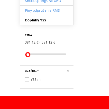
Shock springs BITUBO
Piny odpruženia RMS
Doplnky YSS
CENA
381.12 €
381.12 €
ZNAČKA
(1)
YSS
(1)