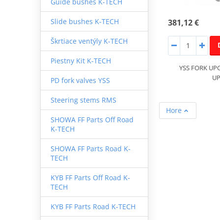
Guide bushes K-TECH
Slide bushes K-TECH
381,12 €
Škrtiace ventýly K-TECH
Piestny Kit K-TECH
YSS FORK UP
UP
PD fork valves YSS
Steering stems RMS
Hore
SHOWA FF Parts Off Road
K-TECH
SHOWA FF Parts Road K-
TECH
KYB FF Parts Off Road K-
TECH
KYB FF Parts Road K-TECH