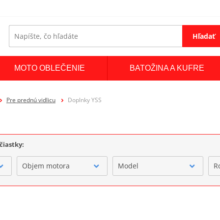
Hľadať
MOTO OBLEČENIE
BATOŽINA A KUFRE
Pre prednú vidlicu
Doplnky YSS
čiastky:
Objem motora
Model
R