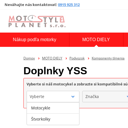
Neváhajte nás kontaktovať
:
0915 925 312
Nákup podľa motorky
MOTO DIELY
Domov
MOTO DIELY
Podvozok
Komponenty tlmenia
Doplnky YSS
Vyberte si náš motocykel a zobrazte si kompatibilné sú
Vyberte
Značka
Motocykle
Štvorkolky