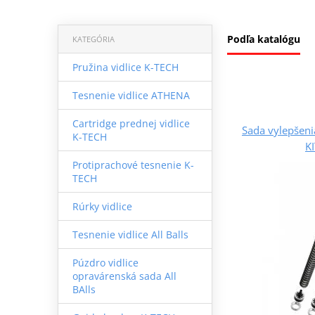
Podľa katalógu
KATEGÓRIA
Pružina vidlice K-TECH
Tesnenie vidlice ATHENA
Cartridge prednej vidlice
Sada vylepšeni
K-TECH
K
Protiprachové tesnenie K-
TECH
Rúrky vidlice
Tesnenie vidlice All Balls
Púzdro vidlice
opravárenská sada All
BAlls