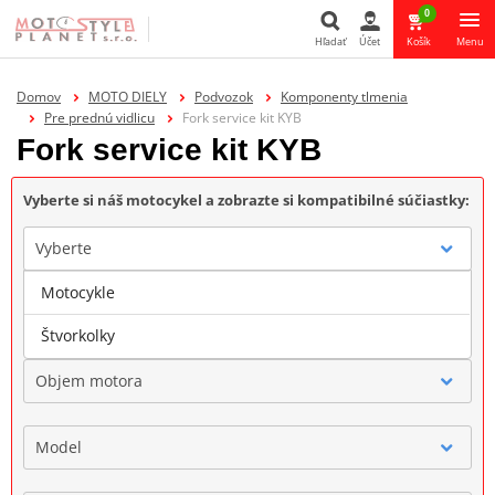
0
Hľadať
Účet
Košík
Menu
Hľadať
Domov
MOTO DIELY
Podvozok
Komponenty tlmenia
Pre prednú vidlicu
Fork service kit KYB
Fork service kit KYB
Vyberte si náš motocykel a zobrazte si kompatibilné súčiastky:
Vyberte
Motocykle
Značka
Štvorkolky
Objem motora
Model