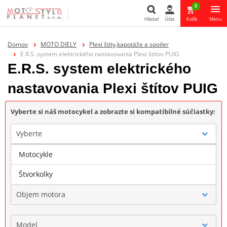
0
Hľadať
Účet
Košík
Menu
Hľadať
Domov
MOTO DIELY
Plexi štíty,kapotáže a spoiler
E.R.S. system elektrického nastavovania Plexi štítov PUIG
E.R.S. system elektrického
nastavovania Plexi štítov PUIG
Vyberte si náš motocykel a zobrazte si kompatibilné súčiastky:
Vyberte
Motocykle
Značka
Štvorkolky
Objem motora
Model