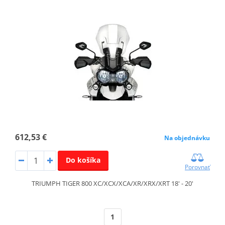
612,53 €
Na objednávku
Do košíka
Porovnať
TRIUMPH TIGER 800 XC/XCX/XCA/XR/XRX/XRT 18' - 20'
1