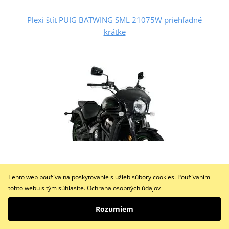
Plexi štít PUIG BATWING SML 21075W priehľadné
krátke
253,22 €
Tento web používa na poskytovanie služieb súbory cookies. Používaním
Na objednávku
tohto webu s tým súhlasíte.
Ochrana osobných údajov
Do košíka
Rozumiem
Porovnať
KAWASAKI VULCAN S CAFÉ 17'-20'