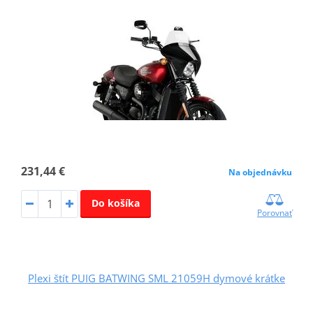
231,44 €
Na objednávku
Do košíka
Porovnať
Plexi štít PUIG BATWING SML 21059H dymové krátke