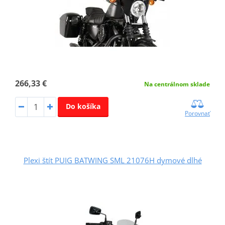
266,33 €
Na centrálnom sklade
Do košíka
Porovnať
Plexi štít PUIG BATWING SML 21076H dymové dlhé