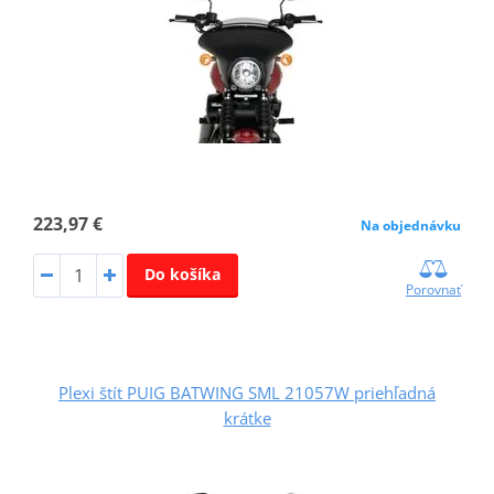
223,97 €
Na objednávku
Do košíka
Porovnať
Plexi štít PUIG BATWING SML 21057W priehľadná
krátke