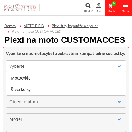
0
Hľadať
Účet
Košík
Menu
Hľadať
Domov
MOTO DIELY
Plexi štíty,kapotáže a spoiler
Plexi na moto CUSTOMACCES
Plexi na moto CUSTOMACCES
Vyberte si náš motocykel a zobrazte si kompatibilné súčiastky:
Vyberte
Motocykle
Značka
Štvorkolky
Objem motora
Model