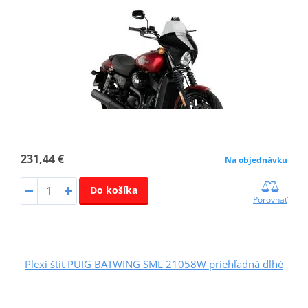
231,44 €
Na objednávku
Do košíka
Porovnať
Plexi štít PUIG BATWING SML 21058W priehľadná dlhé