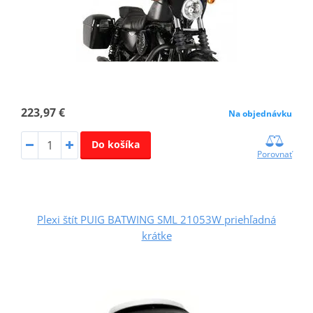
223,97 €
Na objednávku
Do košíka
Porovnať
Plexi štít PUIG BATWING SML 21053W priehľadná
krátke