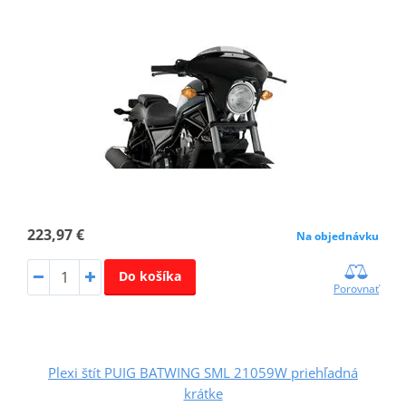
223,97 €
Na objednávku
Do košíka
Porovnať
Plexi štít PUIG BATWING SML 21059W priehľadná
krátke