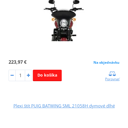
223,97 €
Na objednávku
Do košíka
Porovnať
Plexi štít PUIG BATWING SML 21058H dymové dlhé