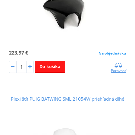
223,97 €
Na objednávku
Do košíka
Porovnať
Plexi štít PUIG BATWING SML 21054W priehľadná dlhé