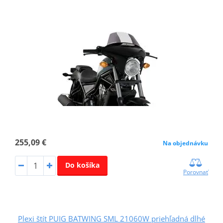
255,09 €
Na objednávku
Do košíka
Porovnať
Plexi štít PUIG BATWING SML 21060W priehľadná dlhé