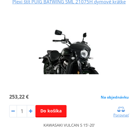
Plexi štít PUIG BATWING SML 21075H dymové krátke
253,22 €
Na objednávku
Do košíka
Porovnať
KAWASAKI VULCAN S 15'-20'