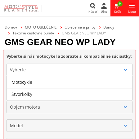
0
Hľadať
Účet
Košík
Menu
Hľadať
Domov
MOTO OBLEČENIE
Oblečenie a prilby
Bundy
Textilné cestovné bundy
GMS GEAR NEO WP LADY
GMS GEAR NEO WP LADY
Vyberte si náš motocykel a zobrazte si kompatibilné súčiastky:
Vyberte
Motocykle
Značka
Štvorkolky
Objem motora
Model