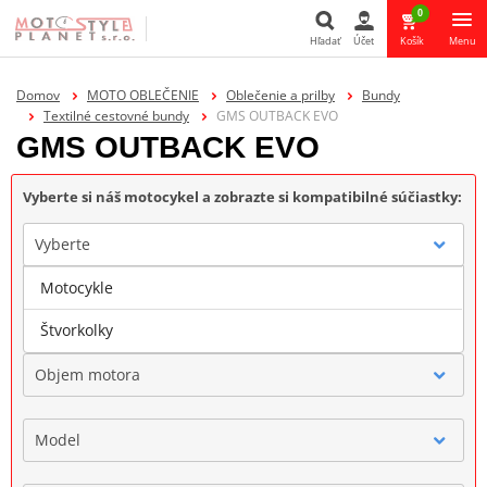
0
Hľadať
Účet
Košík
Menu
Hľadať
Domov
MOTO OBLEČENIE
Oblečenie a prilby
Bundy
Textilné cestovné bundy
GMS OUTBACK EVO
GMS OUTBACK EVO
Vyberte si náš motocykel a zobrazte si kompatibilné súčiastky:
Vyberte
Motocykle
Značka
Štvorkolky
Objem motora
Model