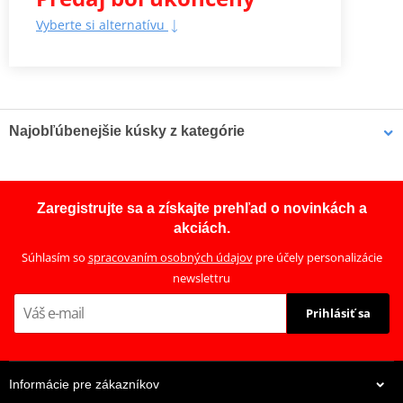
Vyberte si alternatívu
Najobľúbenejšie kúsky z kategórie
Hadica zadnej brzdy Venhill
Hadica zadnej brzdy Venhill
POWERHOSEPLUS HON-
K02-2-010/P
Zaregistrujte sa a získajte prehľad o novinkách a
10027R (1 hadica v sade)
akciách.
Priehľadné hadice,
chrómové koncovky
Súhlasím so
spracovaním osobných údajov
pre účely personalizácie
newslettru
Prihlásiť sa
Informácie pre zákazníkov