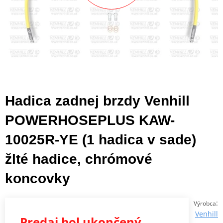
Hadica zadnej brzdy Venhill
POWERHOSEPLUS KAW-
10025R-YE (1 hadica v sade)
žlté hadice, chrómové
koncovky
:
Výrobca
Venhill
Predaj bol ukončený