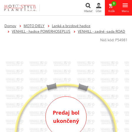
0
Hľadať
Účet
Košík
Menu
Hľadať
Domov
MOTO DIELY
Lanká a brzdové hadice
VENHILL - hadice POWERHOSEPLUS
VENHILL - zadné -sada ROAD
Náš kód:
P54981
Predaj bol
ukončený