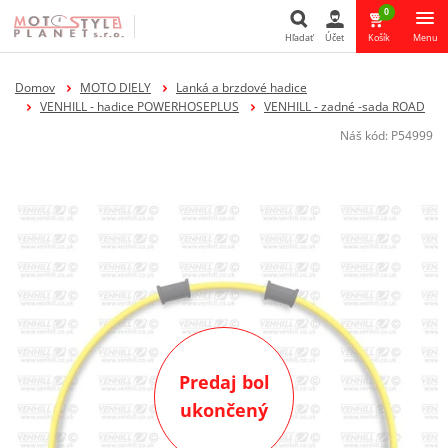
0
Hľadať
Účet
Košík
Menu
Hľadať
Domov
MOTO DIELY
Lanká a brzdové hadice
VENHILL - hadice POWERHOSEPLUS
VENHILL - zadné -sada ROAD
Náš kód:
P54999
Predaj bol
ukončený