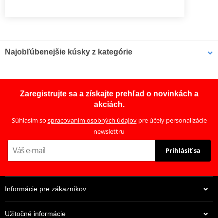
Najobľúbenejšie kúsky z kategórie
Hadica zadnej brzdy Venhill
Hadica zadnej brzdy Venhill
POWERHOSEPLUS HON-
K02-2-010/P
Zaregistrujte sa a získajte prehľad o novinkách a
10027R (1 hadica v sade)
akciách.
Priehľadné hadice,
chrómové koncovky
Súhlasím so
spracovaním osobných údajov
pre účely personalizácie
newslettru
Prihlásiť sa
Informácie pre zákazníkov
Užitočné informácie