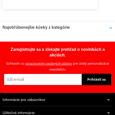
Najobľúbenejšie kúsky z kategórie
Hadica zadnej brzdy Venhill
Hadica zadnej brzdy Venhill
POWERHOSEPLUS HON-
K02-2-010/P
Zaregistrujte sa a získajte prehľad o novinkách a
10027R (1 hadica v sade)
akciách.
Priehľadné hadice,
chrómové koncovky
Súhlasím so
spracovaním osobných údajov
pre účely personalizácie
newslettru
Prihlásiť sa
Informácie pre zákazníkov
Užitočné informácie