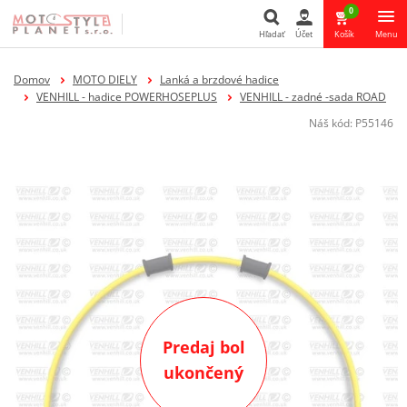
0
Hľadať
Účet
Košík
Menu
Hľadať
Domov
MOTO DIELY
Lanká a brzdové hadice
VENHILL - hadice POWERHOSEPLUS
VENHILL - zadné -sada ROAD
Náš kód:
P55146
Predaj bol
ukončený