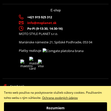
45,81 €
Na centrálnom sklade
62,41 €
E-shop
Na centrálnom sklade
+421 915 925 312
info@msplanet.sk
Po-Pi (9-13:30, 14:30-16)
Hadica zadnej brzdy Venhill
Hadica zadnej brzdy Venhill
MOTO STYLE PLANET s.r.o.
K02-2-013/P
K02-2-014/P
Mariánske námestie 21, Spišské Podhradie, 053 04
Platby realizuje:
Facebook
Tento web používa na poskytovanie služieb súbory cookies. Používaním
Copyright © 2026 www.namotorku.sk
45,81 €
45,81 €
tohto webu s tým súhlasíte.
Ochrana osobných údajov
Všetky práva vyhradené
Na centrálnom sklade
Na centrálnom sklade
Rozumiem
Prepnúť na klasickú verziu